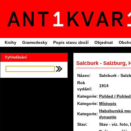
Knihy
Gramodesky
Popis stavu zboží
Objednat
Obcho
Vyhledávání
Salcburk - Salzburg, 
Název:
Salcburk - Salz
Rok
1914
vydání:
Kategorie:
Pohled / Pohled
Kategorie:
Místopis
Habsburská mon
Kategorie:
dynastie
Stav:
Stav - viz. fot