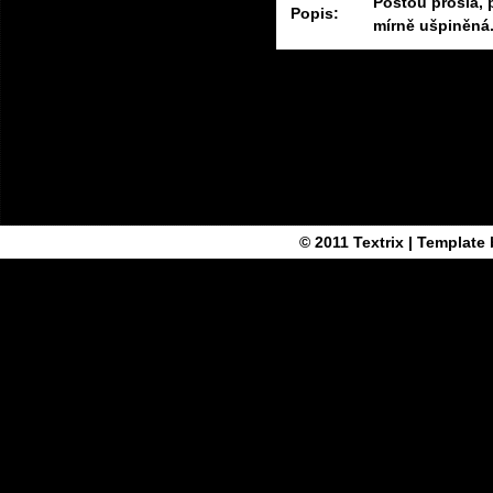
Poštou prošlá, 
Popis:
mírně ušpiněná.
© 2011
Textrix
| Template