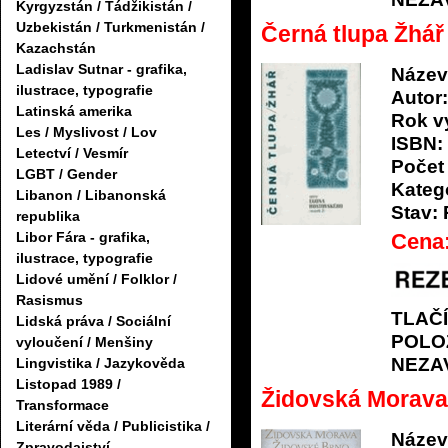
Kyrgyzstán / Tádžikistán /
Uzbekistán / Turkmenistán /
Černá tlupa Žhář
Kazachstán
Ladislav Sutnar - grafika,
Název
ilustrace, typografie
Autor:
Latinská amerika
Rok v
Les / Myslivost / Lov
ISBN:
Letectví / Vesmír
Počet 
LGBT / Gender
Katego
Libanon / Libanonská
Stav:
republika
Libor Fára - grafika,
Cena
ilustrace, typografie
Lidové umění / Folklor /
Rasismus
TLAČ
Lidská práva / Sociální
POLO
vyloučení / Menšiny
NEZA
Lingvistika / Jazykověda
Listopad 1989 /
Židovská Morava
Transformace
Literární věda / Publicistika /
Název
Zpravodajství