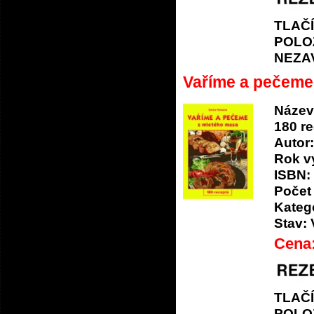
TLAČ
POLO
NEZA
Vaříme a pečeme
Název
180 r
Autor:
Rok v
ISBN:
Počet 
Katego
Stav:
Cena
TLAČ
POLO