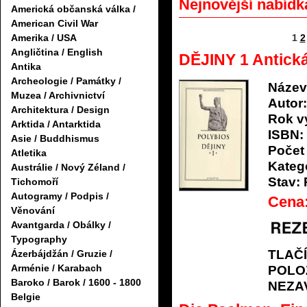
Nejnovější nabídk
Americká občanská válka /
American Civil War
1
2
Amerika / USA
Angličtina / English
DĚJINY 1 Antick
Antika
Archeologie / Památky /
Název
Muzea / Archivnictví
Autor:
Architektura / Design
Rok v
Arktida / Antarktida
ISBN:
Asie / Buddhismus
Počet 
Atletika
Katego
Austrálie / Nový Zéland /
Stav:
Tichomoří
Autogramy / Podpis /
Cena
Věnování
Avantgarda / Obálky /
Typography
TLAČ
Ázerbájdžán / Gruzie /
Arménie / Karabach
POLO
Baroko / Barok / 1600 - 1800
NEZA
Belgie