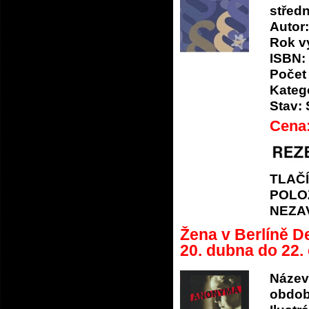
střed
Autor:
Rok v
ISBN:
Počet 
Katego
Stav:
Cena
TLAČ
POLO
NEZA
Žena v Berlíně D
20. dubna do 22.
Název
obdob