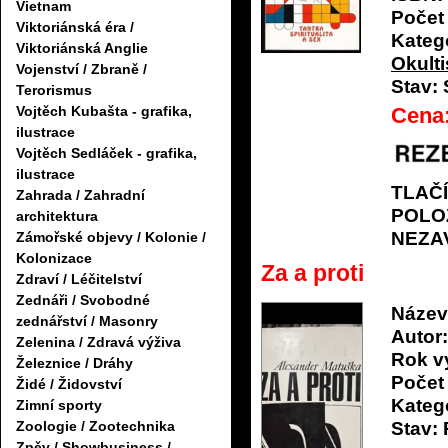
Vietnam
Počet 
Viktoriánská éra /
Katego
Viktoriánská Anglie
Okulti
Vojenství / Zbraně /
Stav:
Terorismus
Cena
Vojtěch Kubašta - grafika,
ilustrace
Vojtěch Sedláček - grafika,
ilustrace
TLAČ
Zahrada / Zahradní
POLO
architektura
NEZA
Zámořské objevy / Kolonie /
Kolonizace
Za a proti
Zdraví / Léčitelství
Zednáři / Svobodné
Název
zednářství / Masonry
Autor:
Zelenina / Zdravá výživa
Rok v
Železnice / Dráhy
Počet 
Židé / Židovství
Katego
Zimní sporty
Stav:
Zoologie / Zootechnika
Zpěv / Showbusiness /