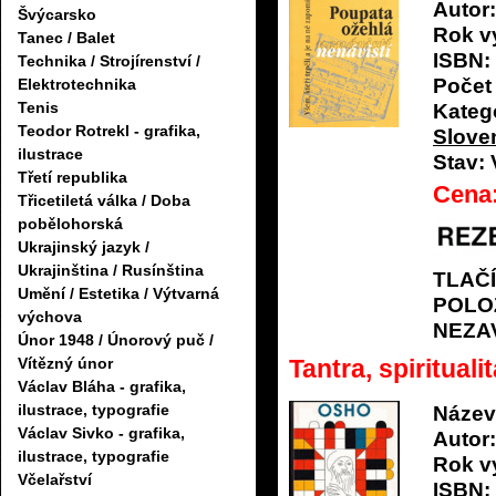
Autor:
Švýcarsko
Rok v
Tanec / Balet
ISBN:
Technika / Strojírenství /
Počet 
Elektrotechnika
Tenis
Katego
Teodor Rotrekl - grafika,
Slove
ilustrace
Stav:
Třetí republika
Cena
Třicetiletá válka / Doba
pobělohorská
Ukrajinský jazyk /
Ukrajinština / Rusínština
TLAČ
Umění / Estetika / Výtvarná
POLO
výchova
NEZA
Únor 1948 / Únorový puč /
Tantra, spirituali
Vítězný únor
Václav Bláha - grafika,
ilustrace, typografie
Název
Václav Sivko - grafika,
Autor:
ilustrace, typografie
Rok v
Včelařství
ISBN: