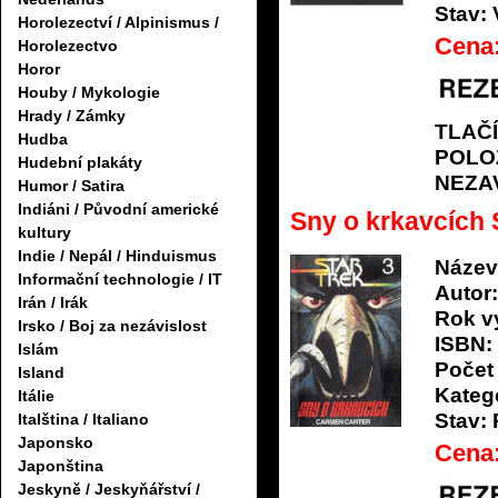
Stav:
Horolezectví / Alpinismus /
Cena
Horolezectvo
Horor
Houby / Mykologie
Hrady / Zámky
TLAČ
Hudba
POLO
Hudební plakáty
NEZA
Humor / Satira
Indiáni / Původní americké
Sny o krkavcích 
kultury
Indie / Nepál / Hinduismus
Název
Informační technologie / IT
Autor:
Irán / Irák
Rok v
Irsko / Boj za nezávislost
ISBN:
Islám
Počet 
Island
Katego
Itálie
Stav:
Italština / Italiano
Japonsko
Cena
Japonština
Jeskyně / Jeskyňářství /