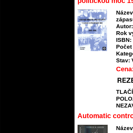
politickou moc 1
Název
zápas
Autor:
Rok v
ISBN:
Počet 
Katego
Stav:
Cena
TLAČ
POLO
NEZA
Automatic contro
Název