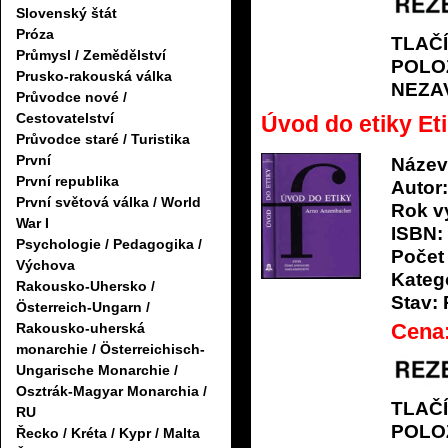
Slovenský štát
Próza
TLAČ
Průmysl / Zemědělství
POLO
Prusko-rakouská válka
NEZA
Průvodce nové /
Cestovatelství
Úvod do etiky Et
Průvodce staré / Turistika
První
Název
První republika
Autor:
První světová válka / World
Rok v
War I
ISBN:
Psychologie / Pedagogika /
Počet 
Výchova
Katego
Rakousko-Uhersko /
Stav:
Österreich-Ungarn /
Cena
Rakousko-uherská
monarchie / Österreichisch-
Ungarische Monarchie /
Osztrák-Magyar Monarchia /
TLAČ
RU
POLO
Řecko / Kréta / Kypr / Malta