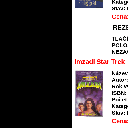
Katego
Stav:
Cena
TLAČ
POLO
NEZA
Imzadi Star Trek
Název
Autor:
Rok v
ISBN:
Počet 
Katego
Stav:
Cena