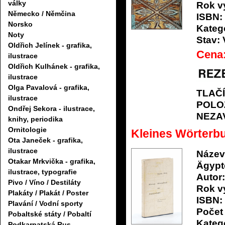
války
Rok v
Německo / Němčina
ISBN:
Norsko
Katego
Noty
Stav:
Oldřich Jelínek - grafika,
Cena
ilustrace
Oldřich Kulhánek - grafika,
ilustrace
Olga Pavalová - grafika,
TLAČ
ilustrace
POLO
Ondřej Sekora - ilustrace,
NEZA
knihy, periodika
Ornitologie
Kleines Wörterb
Ota Janeček - grafika,
ilustrace
Název
Otakar Mrkvička - grafika,
Ägypt
ilustrace, typografie
Autor:
Pivo / Víno / Destiláty
Rok v
Plakáty / Plakát / Poster
ISBN:
Plavání / Vodní sporty
Počet 
Pobaltské státy / Pobaltí
Katego
Podkarpatská Rus