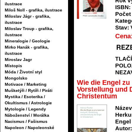
Rok v
ilustrace
ISBN:
Miloš Noll - grafika, ilustrace
Počet 
Miloslav Jágr - grafika,
Katego
ilustrace
Stav:
Miloslav Troup - grafika,
Cena
ilustrace
Mineralogie / Geologie
Mirko Hanák - grafika,
ilustrace
TLAČ
Miroslav Jagr
POLO
Místopis
NEZA
Móda / Životní styl
Mongolsko
Wie die Engel z
Motivace / Marketing
Vorstellung und 
Mušketýři / Rytíři / Piráti
Christentum
Mystika / Esoterika /
Okultismus / Astrologie
Název
Mytologie / Legendy
Herkun
Náboženství / Morálka
Engel
Nacismus / Fašismus
Autor:
Napoleon / Napoleonské