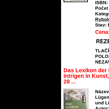
ISBN:
Počet 
Katego
Rybol
Stav:
Cena
TLAČ
POLO
NEZA
Das Lexikon der
Intrigen in Kunst
28 ...
Název
Lügen
und Li
Autor: