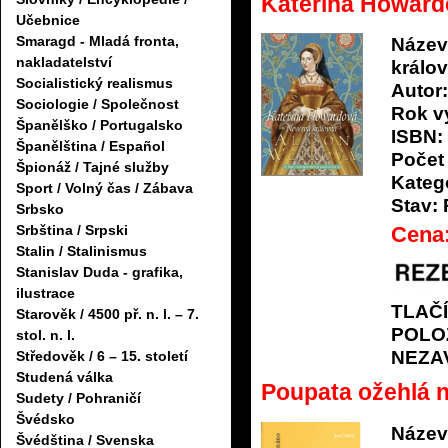
Kateřina Howard
Učebnice
Smaragd - Mladá fronta,
Název
nakladatelství
králo
Socialistický realismus
Autor:
Sociologie / Společnost
Rok v
Španělško / Portugalsko
ISBN:
Španělština / Español
Počet 
Špionáž / Tajné služby
Katego
Sport / Volný čas / Zábava
Stav:
Srbsko
Srbština / Srpski
Cena
Stalin / Stalinismus
Stanislav Duda - grafika,
ilustrace
TLAČ
Starověk / 4500 př. n. l. – 7.
POLO
stol. n. l.
NEZA
Středověk / 6 – 15. století
Studená válka
Poupata ožehlá n
Sudety / Pohraničí
Švédsko
Název
Švédština / Svenska