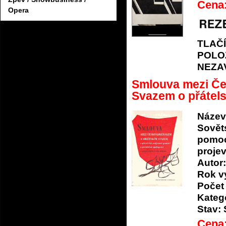
Cena
Opera
TLAČ
POLO
NEZA
Smlouva mezi Č
Svazem o přátelst
Název
Sovět
pomoc
proje
Autor:
Rok v
Počet 
Katego
Stav:
Cena