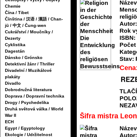
Název
Chemie
Mensc
Čína / Tibet
relig
Čínština / 汉语 / 漢語 / Chan-
Autor:
jü / 中文 / Čung-wen
Rok v
Cukrářství / Moučníky /
ISBN:
Dezerty
Počet 
Cyklistika
Katego
Dagestán
Dánsko / Grónsko
Stav:
Detektivní žánr / Thriller
Cena
Divadelní / Muzikálové
plakáty
Divadlo
Dobrodružná literatura
TLAČ
Doprava / Dopravní technika
POLO
Drogy / Psychedelika
NEZA
Druhá světová válka / World
Šifra mistra Leo
War II
ECH
Název
Egypt / Egyptology
Autor:
Ekologie / Udržitelnost