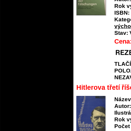
Rok v
ISBN:
Katego
výcho
Stav:
Cena
TLAČ
POLO
NEZA
Hitlerova třetí říš
Název
Autor:
Ilustrá
Rok v
Počet 