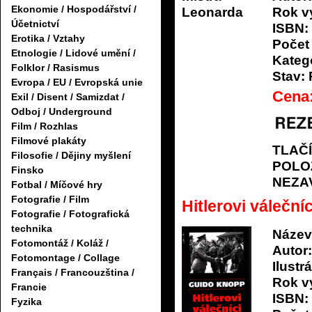
Ekonomie / Hospodářství /
Rok v
Účetnictví
ISBN:
Erotika / Vztahy
Počet 
Etnologie / Lidové umění /
Katego
Folklor / Rasismus
Stav:
Evropa / EU / Evropská unie
Cena
Exil / Disent / Samizdat /
Odboj / Underground
Film / Rozhlas
Filmové plakáty
TLAČ
Filosofie / Dějiny myšlení
POLO
Finsko
NEZA
Fotbal / Míčové hry
Fotografie / Film
Hitlerovi válečníc
Fotografie / Fotografická
technika
Název
Fotomontáž / Koláž /
Autor:
Fotomontage / Collage
Ilustrá
Français / Francouzština /
Rok v
Francie
ISBN:
Fyzika