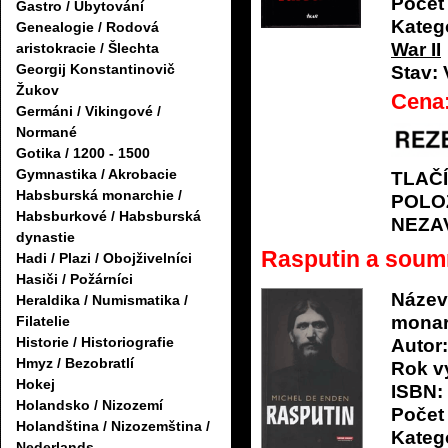
Počet 
Gastro / Ubytování
Katego
Genealogie / Rodová
War II
aristokracie / Šlechta
Georgij Konstantinovič
Stav:
Žukov
Cena
Germáni / Vikingové /
Normané
Gotika / 1200 - 1500
Gymnastika / Akrobacie
TLAČ
Habsburská monarchie /
POLO
Habsburkové / Habsburská
NEZA
dynastie
Rasputin a soum
Hadi / Plazi / Obojživelníci
Hasiči / Požárníci
Název
Heraldika / Numismatika /
monar
Filatelie
Historie / Historiografie
Autor:
Hmyz / Bezobratlí
Rok v
Hokej
ISBN:
Holandsko / Nizozemí
Počet 
Holandština / Nizozemština /
Katego
Nederlands