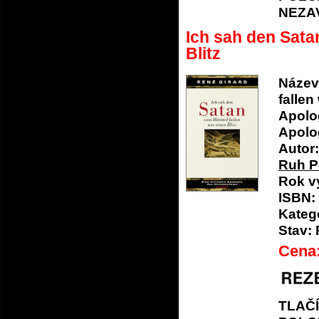
NEZA
Ich sah den Sata
Blitz
Název
fallen
Apolo
Apolo
Autor:
Ruh Pe
Rok v
ISBN:
Katego
Stav:
Cena
TLAČ