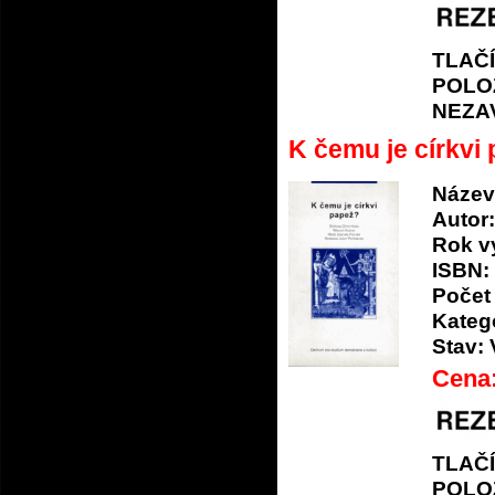
TLAČ
POLO
NEZA
K čemu je církvi
Název
Autor:
Rok v
ISBN:
Počet 
Katego
Stav:
Cena
TLAČ
POLO