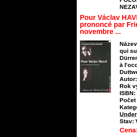
NEZA
Pour Václav HAVE
prononcé par Fri
novembre ...
Název
qui su
Dürre
à l'oc
Duttwe
Autor:
Rok v
ISBN:
Počet 
Katego
Under
Stav:
Cena