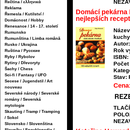
NEZA
Řečtina / ελληνικά
Reklama
Domácí pekárna 
Řemesla / Kutilství /
nejlepších recep
Domácnost / Hobby
Renesance / 14 - 17. století
Název
Rumunsko
kuchy
Rumunština / Limba română
Autor:
Rusko / Ukrajina
Rok v
Ruština / Русские
ISBN:
Ryby / Rybolov
Rytiny / Dřevoryty
Počet 
Šachy / Chess
Katego
Sci-fi / Fantasy / UFO
Stav:
Secese / Jugendstil / Art
Cena
nouveau
Severské národy / Severské
romány / Severská
mytologie
TLAČ
Skauting / Tramp / Tramping
POLO
/ Sokol
NEZA
Slovensko / Slovenština
Slovníky / Encyklopedie /