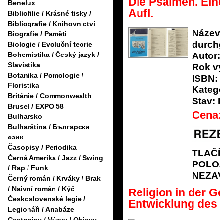
Die Psalmen. Ein
Benelux
Aufl.
Bibliofilie / Krásné tisky /
Bibliografie / Knihovnictví
Název
Biografie / Paměti
durchg
Biologie / Evoluční teorie
Bohemistika / Český jazyk /
Autor:
Slavistika
Rok v
Botanika / Pomologie /
ISBN:
Floristika
Katego
Británie / Commonwealth
Stav:
Brusel / EXPO 58
Cena
Bulharsko
Bulharština / Български
език
Časopisy / Periodika
TLAČ
Černá Amerika / Jazz / Swing
POLO
/ Rap / Funk
NEZA
Černý román / Krváky / Brak
/ Naivní román / Kýč
Religion in der 
Československé legie /
Entwicklung des
Legionáři / Anabáze
Cestopisy / Výzvy / Objevy