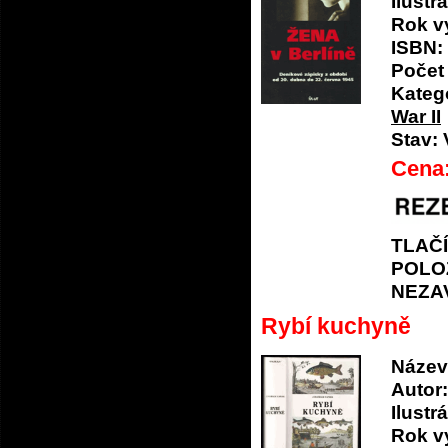
Ilustrá
Rok v
ISBN:
Počet 
Katego
War II
Stav:
Cena
TLAČ
POLO
NEZA
Rybí kuchyně
Název
Autor:
Ilustrá
Rok v