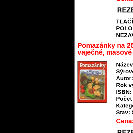
TLAČ
POLO
NEZA
Pomazánky na 250
vaječné, masové 
Název
Sýrové
Autor:
Rok v
ISBN:
Počet 
Katego
Stav:
Cena