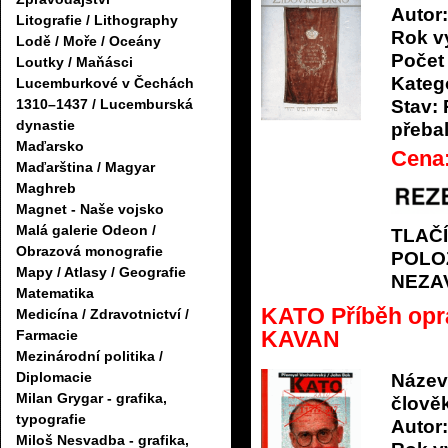
Autor:
Litografie / Lithography
Rok v
Lodě / Moře / Oceány
Počet 
Loutky / Maňásci
Katego
Lucemburkové v Čechách
1310–1437 / Lucemburská
Stav:
dynastie
přeba
Maďarsko
Cena
Maďarština / Magyar
Maghreb
Magnet - Naše vojsko
Malá galerie Odeon /
TLAČ
Obrazová monografie
POLO
Mapy / Atlasy / Geografie
NEZA
Matematika
KATO Příběh opr
Medicína / Zdravotnictví /
KAVAN
Farmacie
Mezinárodní politika /
Diplomacie
Název
Milan Grygar - grafika,
člově
typografie
Autor:
Miloš Nesvadba - grafika,