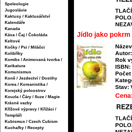
Speleologie
TLAČ
Jugoslávie
Kaktusy / Kaktusářství
POLO
Kalendáře
NEZA
Kanada
Jídlo jako pokrm
Káva / Čaj / Čokoláda
Keltové
Název
Kočky / Psi / Miláčci
Autor:
Kolibříky
Rok v
Komiks / Animovaná tvorba /
Karikatura
ISBN:
Komunismus
Počet 
Koně / Jezdectví / Dostihy
Katego
Korea / Koreanistika /
Stav:
Korejský poloostrov
Cena
Kouzla / Čáry / Iluze / Magie
Krásné vazby
Křížové výpravy / Křižáci /
Templáři
TLAČ
Kubismus / Czech Cubism
POLO
Kuchařky / Recepty
NEZA