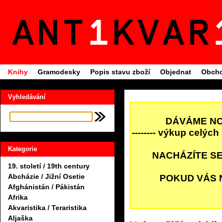
Knihy
Gramodesky
Popis stavu zboží
Objednat
Obcho
Vyhledávání
DÁVÁME NO
-------- výkup celých
Kategorie
NACHÁZÍTE S
19. století / 19th century
Abcházie / Jižní Osetie
POKUD VÁS 
Afghánistán / Pákistán
Afrika
Akvaristika / Teraristika
Aljaška