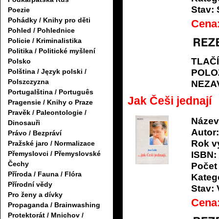
Stav:
Poezie
Pohádky / Knihy pro děti
Cena
Pohled / Pohlednice
Policie / Kriminalistika
Politika / Politické myšlení
TLAČ
Polsko
Polština / Język polski /
POLO
Polszczyzna
NEZA
Portugalština / Português
Jak Češi jednají
Pragensie / Knihy o Praze
Pravěk / Paleontologie /
Název
Dinosauři
Autor:
Právo / Bezpráví
Rok v
Pražské jaro / Normalizace
ISBN:
Přemyslovci / Přemyslovské
Čechy
Počet 
Příroda / Fauna / Flóra
Katego
Přírodní vědy
Stav:
Pro ženy a dívky
Cena
Propaganda / Brainwashing
Protektorát / Mnichov /