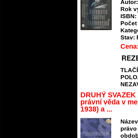
Autor:
Rok v
ISBN:
Počet 
Katego
Stav:
Cena
TLAČ
POLO
NEZA
DRUHÝ SVAZEK Č
právní věda v me
1938) a ...
Název
právo
období