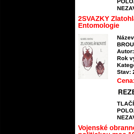
POLO
NEZA
2SVAZKY Zlatohl
Entomologie
Název
BROUC
Autor:
Rok v
Katego
Stav:
Cena
TLAČ
POLO
NEZA
Vojenské obranné