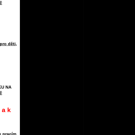
Ě
pro děti
,
KU NA
Ě
 a k
k pracím