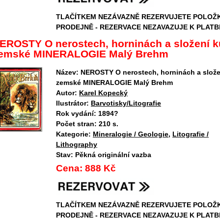
TLAČÍTKEM NEZÁVAZNĚ REZERVUJETE POLOŽ
PRODEJNĚ - REZERVACE NEZAVAZUJE K PLATB
EROSTY O nerostech, horninách a složení k
emské MINERALOGIE Malý Brehm
Název:
NEROSTY O nerostech, horninách a slože
zemské MINERALOGIE Malý Brehm
Autor:
Karel Kopecký
Ilustrátor:
Barvotisky/Litografie
Rok vydání:
1894?
Počet stran:
210 s.
Kategorie:
Mineralogie / Geologie
,
Litografie /
Lithography
Stav:
Pěkná originální vazba
Cena:
888 Kč
TLAČÍTKEM NEZÁVAZNĚ REZERVUJETE POLOŽ
PRODEJNĚ - REZERVACE NEZAVAZUJE K PLATB