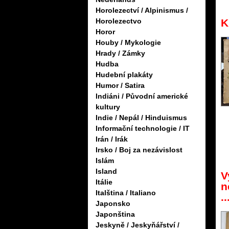
Horolezectví / Alpinismus /
K
Horolezectvo
Horor
Houby / Mykologie
Hrady / Zámky
Hudba
Hudební plakáty
Humor / Satira
Indiáni / Původní americké
kultury
Indie / Nepál / Hinduismus
Informační technologie / IT
Irán / Irák
Irsko / Boj za nezávislost
Islám
Island
V
Itálie
n
Italština / Italiano
..
Japonsko
Japonština
Jeskyně / Jeskyňářství /