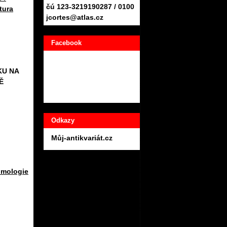
čú 123-3219190287 / 0100
tura
jcortes@atlas.cz
Facebook
KU NA
Ě
Odkazy
Můj-antikvariát.cz
omologie