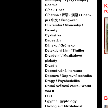
K
Chemie
r
Čína / Tibet
Čínština / 汉语 / 漢語 / Chan-
jü / 中文 / Čung-wen
Cukrářství / Moučníky /
Dezerty
Cyklistika
Dagestán
Dánsko / Grónsko
Detektivní žánr / Thriller
Divadelní / Muzikálové
plakáty
Divadlo
Dobrodružná literatura
Doprava / Dopravní technika
Drogy / Psychedelika
Druhá světová válka / World
War II
ECH
B
Egypt / Egyptology
Ekologie / Udržitelnost