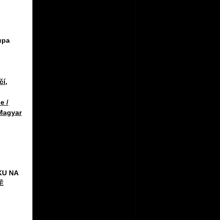
upa
čí
,
e /
-Magyar
KU NA
Ě