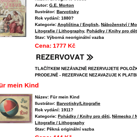
Autor:
G.E. Morton
Ilustrátor:
Barvotisky
Rok vydání:
1880?
Kategorie:
Angličtina / English
,
Náboženství / Mo
Litografie / Lithography
,
Pohádky / Knihy pro dět
Stav:
Výborná neoriginální vazba
Cena:
1777 Kč
TLAČÍTKEM NEZÁVAZNĚ REZERVUJETE POLOŽ
PRODEJNĚ - REZERVACE NEZAVAZUJE K PLATB
ür mein Kind
Název:
Für mein Kind
Ilustrátor:
Barvotisky/Litografie
Rok vydání:
1911?
Kategorie:
Pohádky / Knihy pro děti
,
Německo / 
Litografie / Lithography
Stav:
Pěkná originální vazba