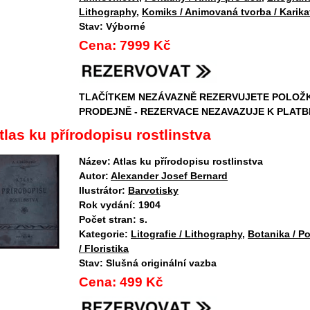
Lithography
,
Komiks / Animovaná tvorba / Karika
Stav:
Výborné
Cena:
7999 Kč
TLAČÍTKEM NEZÁVAZNĚ REZERVUJETE POLOŽ
PRODEJNĚ - REZERVACE NEZAVAZUJE K PLATB
tlas ku přírodopisu rostlinstva
Název:
Atlas ku přírodopisu rostlinstva
Autor:
Alexander Josef Bernard
Ilustrátor:
Barvotisky
Rok vydání:
1904
Počet stran:
s.
Kategorie:
Litografie / Lithography
,
Botanika / P
/ Floristika
Stav:
Slušná originální vazba
Cena:
499 Kč