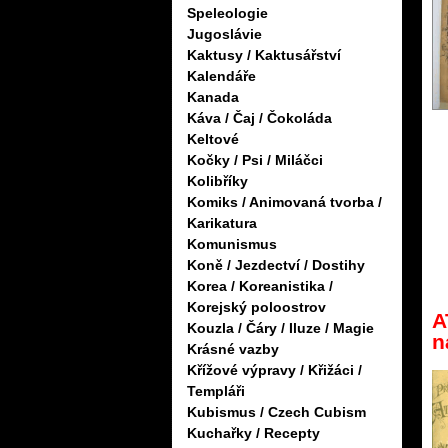
Speleologie
Jugoslávie
Kaktusy / Kaktusářství
Kalendáře
Kanada
Káva / Čaj / Čokoláda
Keltové
Kočky / Psi / Miláčci
Kolibříky
Komiks / Animovaná tvorba /
Karikatura
Komunismus
Koně / Jezdectví / Dostihy
Korea / Koreanistika /
Korejský poloostrov
A
Kouzla / Čáry / Iluze / Magie
n
Krásné vazby
Křížové výpravy / Křižáci /
Templáři
Kubismus / Czech Cubism
Kuchařky / Recepty