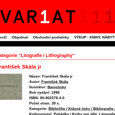
boží
Objednat
Obchodní podmínky
VÝKUP - KNIHY, NÁBY
ategorie "Litografie / Lithography"
rantišek Skála jr
Název:
František Skála jr
Autor:
František Skála
Ilustrátor:
Barvotisky
Rok vydání:
1998
ISBN:
80-902379-4-0
Počet stran:
39 s.
Kategorie:
Bibliofilie / Krásné tisky / Bibliografie 
Knihovnictví
,
Pohádky / Knihy pro děti
,
Litografie