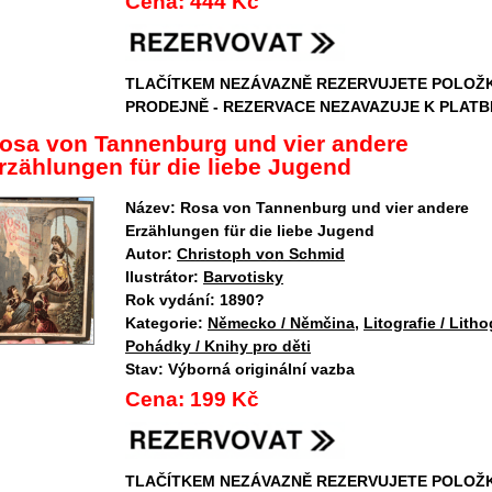
Cena:
444 Kč
TLAČÍTKEM NEZÁVAZNĚ REZERVUJETE POLOŽ
PRODEJNĚ - REZERVACE NEZAVAZUJE K PLATB
osa von Tannenburg und vier andere
rzählungen für die liebe Jugend
Název:
Rosa von Tannenburg und vier andere
Erzählungen für die liebe Jugend
Autor:
Christoph von Schmid
Ilustrátor:
Barvotisky
Rok vydání:
1890?
Kategorie:
Německo / Němčina
,
Litografie / Lith
Pohádky / Knihy pro děti
Stav:
Výborná originální vazba
Cena:
199 Kč
TLAČÍTKEM NEZÁVAZNĚ REZERVUJETE POLOŽ