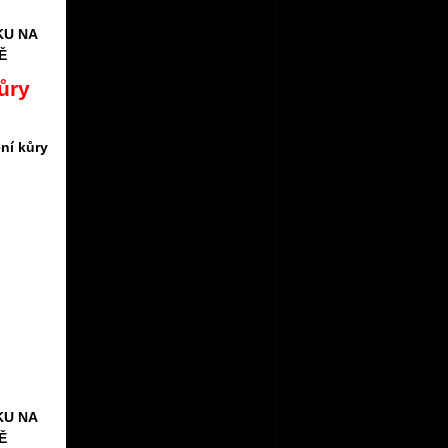
KU NA
Ě
ůry
ní kůry
KU NA
Ě