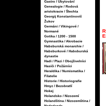
Gastro / Ubytování
Genealogie / Rodová
aristokracie / Šlechta
Georgij Konstantinovič
Žukov
Germáni / Vikingové /
R
Normané
E
Gotika / 1200 - 1500
Gymnastika / Akrobacie
Habsburská monarchie /
Habsburkové / Habsburská
dynastie
Hadi / Plazi / Obojživelníci
Hasiči / Požárníci
Heraldika / Numismatika /
Filatelie
Historie / Historiografie
Hmyz / Bezobratlí
Hokej
Holandsko / Nizozemí
Holandština / Nizozemština /
Nederlands