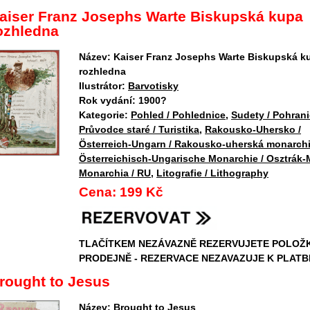
aiser Franz Josephs Warte Biskupská kupa
ozhledna
Název:
Kaiser Franz Josephs Warte Biskupská k
rozhledna
Ilustrátor:
Barvotisky
Rok vydání:
1900?
Kategorie:
Pohled / Pohlednice
,
Sudety / Pohrani
Průvodce staré / Turistika
,
Rakousko-Uhersko /
Österreich-Ungarn / Rakousko-uherská monarchi
Österreichisch-Ungarische Monarchie / Osztrák
Monarchia / RU
,
Litografie / Lithography
Cena:
199 Kč
TLAČÍTKEM NEZÁVAZNĚ REZERVUJETE POLOŽ
PRODEJNĚ - REZERVACE NEZAVAZUJE K PLATB
rought to Jesus
Název:
Brought to Jesus