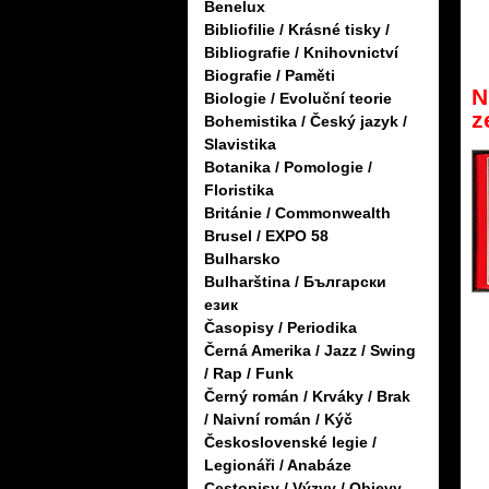
Benelux
Bibliofilie / Krásné tisky /
Bibliografie / Knihovnictví
Biografie / Paměti
N
Biologie / Evoluční teorie
z
Bohemistika / Český jazyk /
Slavistika
Botanika / Pomologie /
Floristika
Británie / Commonwealth
Brusel / EXPO 58
Bulharsko
Bulharština / Български
език
Časopisy / Periodika
Černá Amerika / Jazz / Swing
/ Rap / Funk
Černý román / Krváky / Brak
/ Naivní román / Kýč
Československé legie /
Legionáři / Anabáze
Cestopisy / Výzvy / Objevy