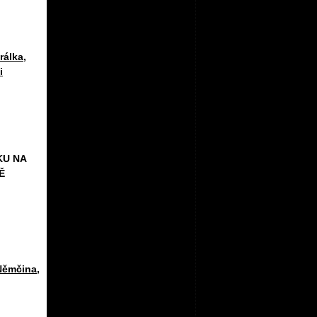
rálka
,
i
KU NA
Ě
Němčina
,