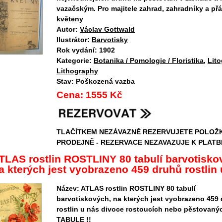
vazačským. Pro majitele zahrad, zahradníky a přá
květeny
Autor:
Václav Gottwald
Ilustrátor:
Barvotisky
Rok vydání:
1902
Kategorie:
Botanika / Pomologie / Floristika
,
Lito
Lithography
Stav:
Poškozená vazba
Cena:
1555 Kč
TLAČÍTKEM NEZÁVAZNĚ REZERVUJETE POLOŽ
PRODEJNĚ - REZERVACE NEZAVAZUJE K PLATB
TLAS rostlin ROSTLINY 80 tabulí barvotisko
a kterých jest vyobrazeno 459 druhů rostlin u
Název:
ATLAS rostlin ROSTLINY 80 tabulí
barvotiskových, na kterých jest vyobrazeno 459
rostlin u nás divoce rostoucích nebo pěstovaný
TABULE !!