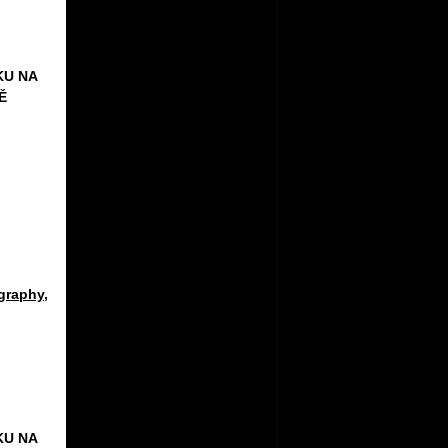
KU NA
Ě
ography
,
KU NA