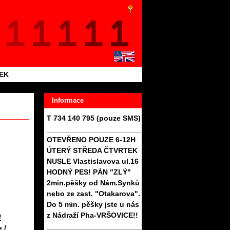
TEK
Informace
T 734 140 795 (pouze SMS)
_______________________
OTEVŘENO POUZE 6-12H
ÚTERÝ STŘEDA ČTVRTEK
NUSLE Vlastislavova ul.16
HODNÝ PES! PÁN "ZLÝ"
2min.pěšky od Nám.Synků
nebo ze zast. "Otakarova".
Do 5 min. pěšky jste u nás
z Nádraží Pha-VRŠOVICE!!
/
_______________________
 /