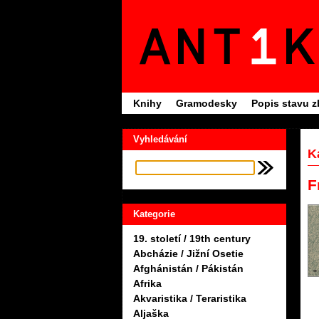
Knihy
Gramodesky
Popis stavu z
Vyhledávání
K
F
Kategorie
19. století / 19th century
Abcházie / Jižní Osetie
Afghánistán / Pákistán
Afrika
Akvaristika / Teraristika
Aljaška