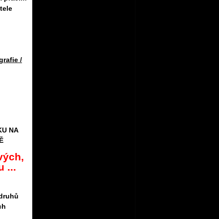
tele
grafie /
KU NA
Ě
vých,
 ...
 druhů
ch