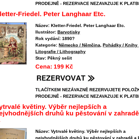
PRODEJNĚ - REZERVACE NEZAVAZUJE K PLATB
letter-Friedel. Peter Langhaar Etc.
Název:
Kletter-Friedel. Peter Langhaar Etc.
Ilustrátor:
Barvotisky
Rok vydání:
1890?
Kategorie:
Německo / Němčina
,
Pohádky / Knihy 
Litografie / Lithography
Stav:
Pěkný sešit
Cena:
199 Kč
TLAČÍTKEM NEZÁVAZNĚ REZERVUJETE POLOŽ
PRODEJNĚ - REZERVACE NEZAVAZUJE K PLATB
ytrvalé květiny. Výběr nejlepších a
ejvhodnějších druhů ku pěstování v zahradě
.
Název:
Vytrvalé květiny. Výběr nejlepších a
nejvhodnějších druhů ku pěstování v zahradě a 