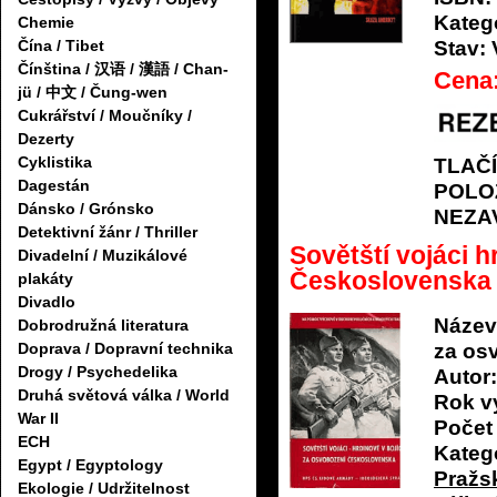
Katego
Chemie
Stav:
Čína / Tibet
Čínština / 汉语 / 漢語 / Chan-
Cena
jü / 中文 / Čung-wen
Cukrářství / Moučníky /
Dezerty
Cyklistika
TLAČ
Dagestán
POLO
Dánsko / Grónsko
NEZA
Detektivní žánr / Thriller
Sovětští vojáci 
Divadelní / Muzikálové
Československa
plakáty
Divadlo
Název
Dobrodružná literatura
za os
Doprava / Dopravní technika
Drogy / Psychedelika
Autor:
Druhá světová válka / World
Rok v
War II
Počet 
ECH
Katego
Egypt / Egyptology
Pražsk
Ekologie / Udržitelnost