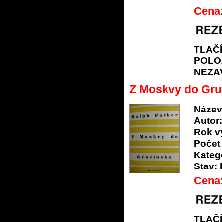
Cena
TLAČ
POLO
NEZA
Z Moskvy do Gru
Název
Autor:
Rok v
Počet 
Katego
Stav:
Cena
TLAČ