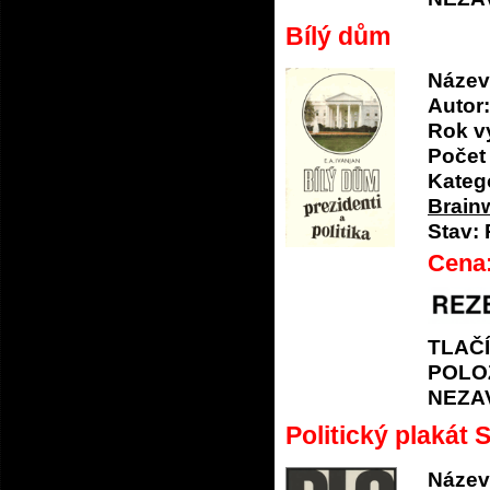
Bílý dům
Název
Autor:
Rok v
Počet 
Katego
Brain
Stav:
Cena
TLAČ
POLO
NEZA
Politický plakát 
Název