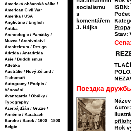
Rok v
Americká občanská válka /
ISBN:
American Civil War
Počet 
Amerika / USA
Katego
Angličtina / English
Propa
Antika
Stav:
Archeologie / Památky /
Muzea / Archivnictví
Cena
Architektura / Design
Arktida / Antarktida
Asie / Buddhismus
TLAČ
Atletika
POLO
Austrálie / Nový Zéland /
Tichomoří
NEZA
Autogramy / Podpis /
Поездка дружб
Věnování
Avantgarda / Obálky /
Název
Typography
Autor:
Ázerbájdžán / Gruzie /
Ilustrá
Arménie / Karabach
příloh
Baroko / Barok / 1600 - 1800
Belgie
Rok v