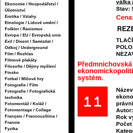
válka 
Ekonomie / Hospodářství /
Stav:
Účetnictví
Cena
Erotika / Vztahy
Etnologie / Lidové umění /
Folklor / Rasismus
Evropa / EU / Evropská unie
TLAČ
Exil / Disent / Samizdat /
POLO
Odboj / Underground
NEZA
Film / Rozhlas
Filmové plakáty
Předmnichovská r
Filosofie / Dějiny myšlení
ekonomickopoliti
Finsko
systém.
Fotbal / Míčové hry
Fotografie / Film
Název
Fotografie / Fotografická
ekonom
technika
právn
Fotomontáž / Koláž /
Autor:
Fotomontage / Collage
Français / Francouzština /
Rok v
Francie
Počet 
Fyzika
Katego