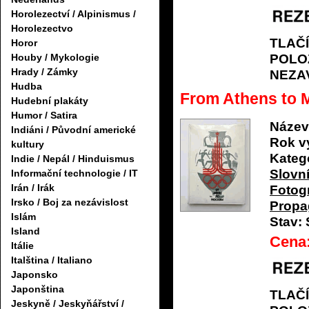
Horolezectví / Alpinismus /
Horolezectvo
TLAČ
Horor
POLO
Houby / Mykologie
Hrady / Zámky
NEZA
Hudba
From Athens to
Hudební plakáty
Humor / Satira
Název
Indiáni / Původní americké
Rok v
kultury
Katego
Indie / Nepál / Hinduismus
Slovní
Informační technologie / IT
Irán / Irák
Fotogr
Irsko / Boj za nezávislost
Propa
Islám
Stav:
Island
Cena
Itálie
Italština / Italiano
Japonsko
Japonština
TLAČ
Jeskyně / Jeskyňářství /