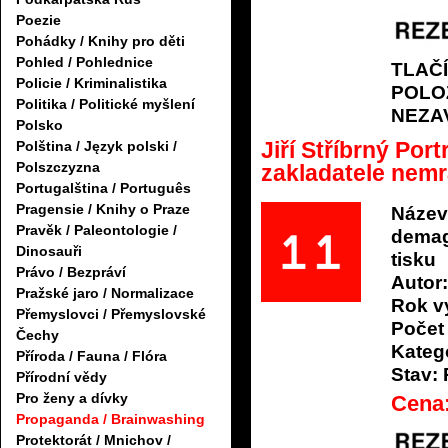
Poezie
Pohádky / Knihy pro děti
Pohled / Pohlednice
TLAČ
Policie / Kriminalistika
POLO
Politika / Politické myšlení
NEZA
Polsko
Jiří Stříbrný Por
Polština / Język polski /
Polszczyzna
zakladatele nemr
Portugalština / Português
Pragensie / Knihy o Praze
Název
Pravěk / Paleontologie /
demag
Dinosauři
tisku
Právo / Bezpráví
Autor:
Pražské jaro / Normalizace
Rok v
Přemyslovci / Přemyslovské
Počet 
Čechy
Katego
Příroda / Fauna / Flóra
Stav:
Přírodní vědy
Pro ženy a dívky
Cena
Propaganda / Brainwashing
Protektorát / Mnichov /