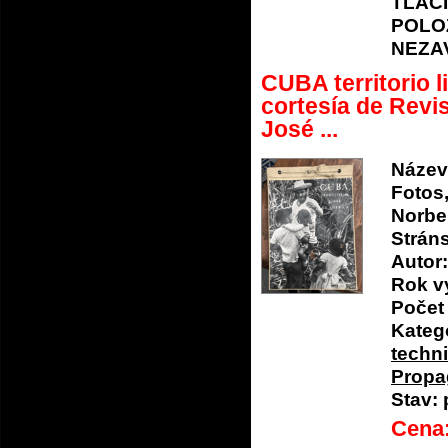
TLAČ
POLO
NEZA
CUBA territorio l
cortesía de Revi
José ...
Název
Fotos,
Norber
Stráns
Autor:
Rok v
Počet 
Katego
techn
Propa
Stav:
Cena