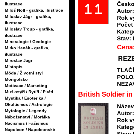
Česko
ilustrace
Autor:
Miloš Noll - grafika, ilustrace
Miloslav Jágr - grafika,
Rok v
ilustrace
Počet 
Miloslav Troup - grafika,
Katego
ilustrace
Stav:
Mineralogie / Geologie
Cena
Mirko Hanák - grafika,
ilustrace
Miroslav Jagr
Místopis
TLAČ
Móda / Životní styl
POLO
Mongolsko
NEZA
Motivace / Marketing
Mušketýři / Rytíři / Piráti
British Soldier in
Mystika / Esoterika /
Okultismus / Astrologie
Název
Mytologie / Legendy
Autor:
Náboženství / Morálka
Rok v
Nacismus / Fašismus
Katego
Napoleon / Napoleonské
Stav: