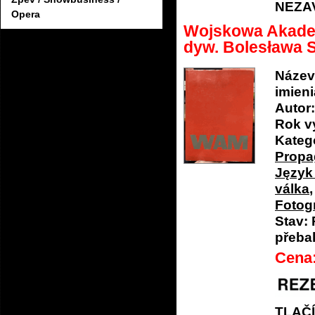
NEZA
Opera
Wojskowa Akadem
dyw. Bolesława 
Název
imien
Autor:
Rok v
Katego
Propa
Język 
válka
Fotog
Stav:
přeba
Cena
TLAČ