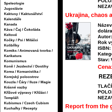
POLO
Speleologie
NEZA
Jugoslávie
Ukrajina, chaos a
Kaktusy / Kaktusářství
Kalendáře
Kanada
Název
Káva / Čaj / Čokoláda
dolár
Keltové
Autor:
Kočky / Psi / Miláčci
Rok v
Kolibříky
ISBN:
Komiks / Animovaná tvorba /
Katego
Karikatura
Stav:
Komunismus
Cena
Koně / Jezdectví / Dostihy
Korea / Koreanistika /
Korejský poloostrov
Kouzla / Čáry / Iluze / Magie
TLAČ
Krásné vazby
POLO
Křížové výpravy / Křižáci /
NEZA
Templáři
Kubismus / Czech Cubism
Report from the 
Kuchařky / Recepty