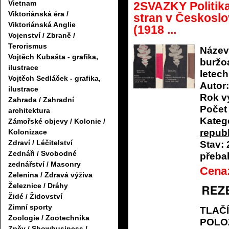
Vietnam
2SVAZKY Politik
Viktoriánská éra /
stran v Českoslov
Viktoriánská Anglie
(1918 ...
Vojenství / Zbraně /
Terorismus
Název
Vojtěch Kubašta - grafika,
buržo
ilustrace
letech
Vojtěch Sedláček - grafika,
Autor:
ilustrace
Rok v
Zahrada / Zahradní
Počet 
architektura
Katego
Zámořské objevy / Kolonie /
repub
Kolonizace
Zdraví / Léčitelství
Stav:
Zednáři / Svobodné
přeba
zednářství / Masonry
Cena
Zelenina / Zdravá výživa
Železnice / Dráhy
Židé / Židovství
Zimní sporty
TLAČ
Zoologie / Zootechnika
POLO
Zpěv / Showbusiness /