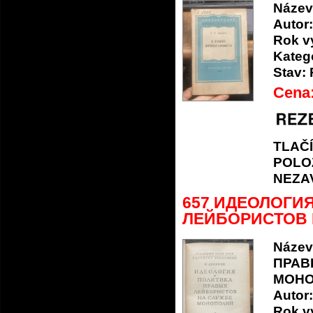
Název
Autor:
Rok v
Katego
Stav:
Cena
TLAČ
POLO
NEZA
657 ИДЕОЛОГИ
ЛЕЙБОРИСТОВ Н
Název
ПРАВ
МОН
Autor:
Rok v