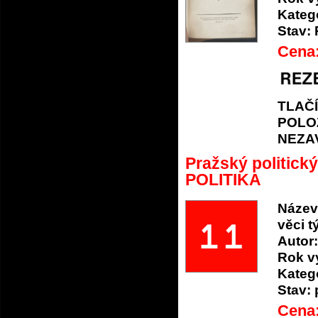
Katego
Stav:
Cena
TLAČ
POLO
NEZA
Pražský politick
POLITIKA
Název
věci 
Autor:
Rok v
Katego
Stav:
Cena