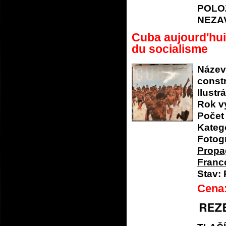
POLO
NEZA
Cuba aujourd'hui
du socialisme
Název
const
Ilustrá
Rok v
Počet 
Katego
Fotog
Propa
Franco
Stav:
Cena