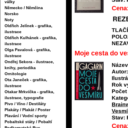
války
Cena
Německo / Němčina
Norsko
Noty
Oldřich Jelínek - grafika,
TLAČ
ilustrace
POLO
Oldřich Kulhánek - grafika,
NEZA
ilustrace
Olga Pavalová - grafika,
Moje cesta do v
ilustrace
Ondřej Sekora - ilustrace,
Název
knihy, periodika
Autor:
Ornitologie
Ilustrá
Ota Janeček - grafika,
Rok v
ilustrace
Počet 
Otakar Mrkvička - grafika,
Katego
ilustrace, typografie
Brain
Pivo / Víno / Destiláty
Plakáty / Plakát / Poster
Vesmí
Plavání / Vodní sporty
Stav:
Pobaltské státy / Pobaltí
Cena
Podkarpatská Rus