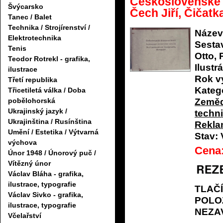
Československé d
Švýcarsko
Čech Jiří, Čičatka
Tanec / Balet
Technika / Strojírenství /
Název
Elektrotechnika
Sestav
Tenis
Otto,
Teodor Rotrekl - grafika,
Ilustrá
ilustrace
Rok v
Třetí republika
Katego
Třicetiletá válka / Doba
Zeměd
pobělohorská
Ukrajinský jazyk /
techn
Ukrajinština / Rusínština
Rekl
Umění / Estetika / Výtvarná
Stav:
výchova
Cena
Únor 1948 / Únorový puč /
Vítězný únor
Václav Bláha - grafika,
ilustrace, typografie
TLAČ
Václav Sivko - grafika,
POLO
ilustrace, typografie
NEZA
Včelařství