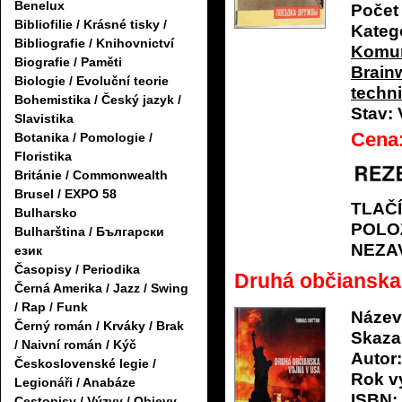
Benelux
Počet 
Bibliofilie / Krásné tisky /
Katego
Bibliografie / Knihovnictví
Komu
Biografie / Paměti
Brain
Biologie / Evoluční teorie
techn
Bohemistika / Český jazyk /
Stav:
Slavistika
Cena
Botanika / Pomologie /
Floristika
Británie / Commonwealth
Brusel / EXPO 58
TLAČ
Bulharsko
POLO
Bulharština / Български
NEZA
език
Časopisy / Periodika
Druhá občianska
Černá Amerika / Jazz / Swing
/ Rap / Funk
Název
Černý román / Krváky / Brak
Skaza
/ Naivní román / Kýč
Autor:
Československé legie /
Rok v
Legionáři / Anabáze
ISBN:
Cestopisy / Výzvy / Objevy