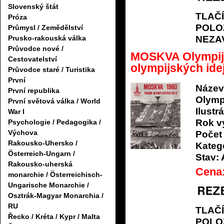
Slovenský štát
TLAČ
Próza
POLO
Průmysl / Zemědělství
NEZA
Prusko-rakouská válka
Průvodce nové /
MOSKVA Olympijs
Cestovatelství
olympijských idej
Průvodce staré / Turistika
První
Název
První republika
Olymp
První světová válka / World
Ilustrá
War I
Rok v
Psychologie / Pedagogika /
Výchova
Počet 
Rakousko-Uhersko /
Katego
Österreich-Ungarn /
Stav:
Rakousko-uherská
Cena
monarchie / Österreichisch-
Ungarische Monarchie /
Osztrák-Magyar Monarchia /
RU
TLAČ
Řecko / Kréta / Kypr / Malta
POLO