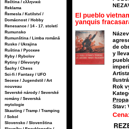
Řečtina / ελληνικά
NEZA
Reklama
El pueblo vietnam
Řemesla / Kutilství /
Domácnost / Hobby
yanquis fracasar
Renesance / 14 - 17. století
Rumunsko
Název
Rumunština / Limba română
agreso
Rusko / Ukrajina
de obr
Ruština / Русские
y llev
Ryby / Rybolov
pueblo
Rytiny / Dřevoryty
imper
Šachy / Chess
Artist
Sci-fi / Fantasy / UFO
Ilustrá
Secese / Jugendstil / Art
Rok v
nouveau
Severské národy / Severské
Katego
romány / Severská
Propa
mytologie
Stav:
Skauting / Tramp / Tramping
Cena
/ Sokol
Slovensko / Slovenština
Slovníky / Encyklopedie /