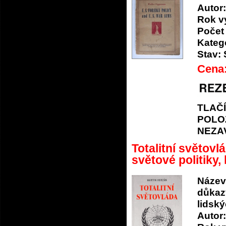
Autor:
Rok v
Počet 
Katego
Stav:
Cena
TLAČ
POLO
NEZA
Totalitní světovl
světové politiky, 
Název
důkazy
lidský
Autor: