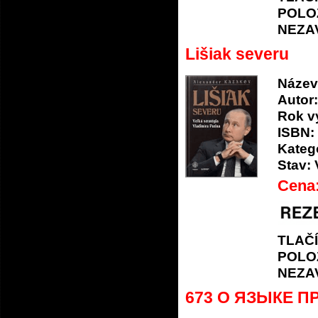
POLO
NEZA
Lišiak severu
Název
Autor:
Rok v
ISBN:
Katego
Stav:
Cena
TLAČ
POLO
NEZA
673 О ЯЗЫКЕ 