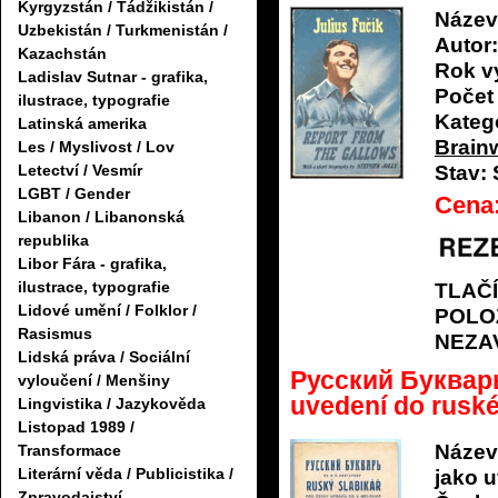
Kyrgyzstán / Tádžikistán /
Název
Uzbekistán / Turkmenistán /
Autor:
Kazachstán
Rok v
Ladislav Sutnar - grafika,
Počet 
ilustrace, typografie
Katego
Latinská amerika
Brain
Les / Myslivost / Lov
Letectví / Vesmír
Stav:
LGBT / Gender
Cena
Libanon / Libanonská
republika
Libor Fára - grafika,
ilustrace, typografie
TLAČ
Lidové umění / Folklor /
POLO
Rasismus
NEZA
Lidská práva / Sociální
Русский Букварь 
vyloučení / Menšiny
uvedení do rusk
Lingvistika / Jazykověda
Listopad 1989 /
Název
Transformace
Literární věda / Publicistika /
jako 
Zpravodajství