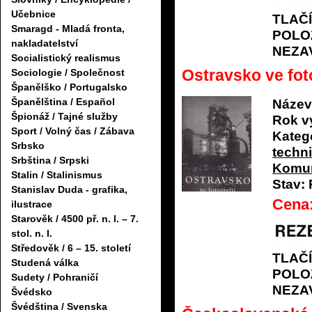
Učebnice
TLAČ
Smaragd - Mladá fronta,
POLO
nakladatelství
NEZA
Socialistický realismus
Ostravsko ve foto
Sociologie / Společnost
Španělško / Portugalsko
Španělština / Español
Název
Špionáž / Tajné služby
Rok v
Sport / Volný čas / Zábava
Katego
Srbsko
techn
Srbština / Srpski
Komu
Stalin / Stalinismus
Stav:
Stanislav Duda - grafika,
Cena
ilustrace
Starověk / 4500 př. n. l. – 7.
stol. n. l.
Středověk / 6 – 15. století
TLAČ
Studená válka
POLO
Sudety / Pohraničí
NEZA
Švédsko
Švédština / Svenska