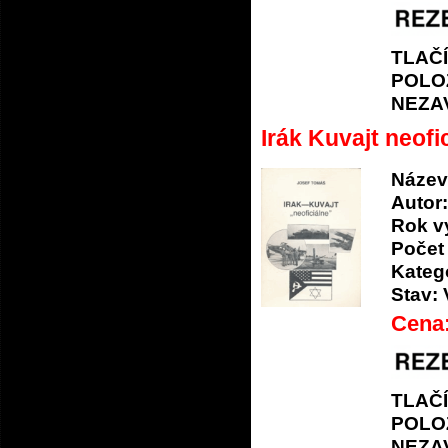
TLAČ
POLO
NEZA
Irák Kuvajt neofi
Název
Autor:
Rok v
Počet 
Katego
Stav:
Cena
TLAČ
POLO
NEZA