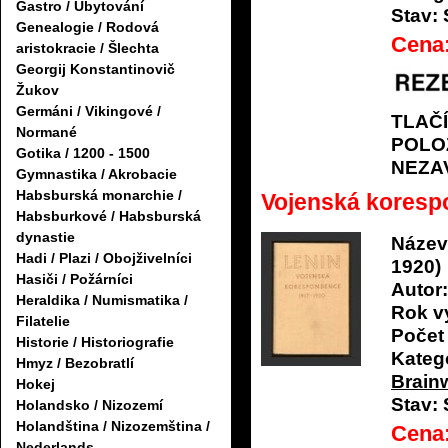
Gastro / Ubytování
Stav:
Genealogie / Rodová
Cena
aristokracie / Šlechta
Georgij Konstantinovič
Žukov
Germáni / Vikingové /
TLAČ
Normané
POLO
Gotika / 1200 - 1500
NEZA
Gymnastika / Akrobacie
Habsburská monarchie /
Vojenská koresp
Habsburkové / Habsburská
dynastie
Název
Hadi / Plazi / Obojživelníci
1920)
Hasiči / Požárníci
Autor:
Heraldika / Numismatika /
Rok v
Filatelie
Počet 
Historie / Historiografie
Katego
Hmyz / Bezobratlí
Brain
Hokej
Stav:
Holandsko / Nizozemí
Holandština / Nizozemština /
Cena
Nederlands