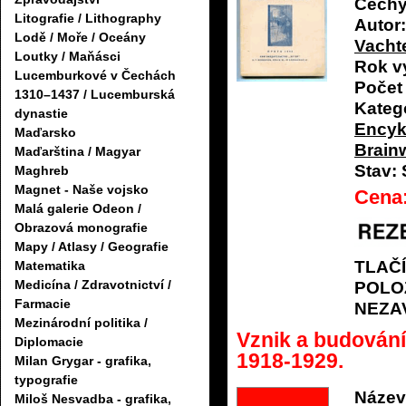
Čech
Litografie / Lithography
Autor:
Lodě / Moře / Oceány
Vacht
Loutky / Maňásci
Rok v
Lucemburkové v Čechách
Počet 
1310–1437 / Lucemburská
Katego
dynastie
Encyk
Maďarsko
Brain
Maďarština / Magyar
Stav:
Maghreb
Magnet - Naše vojsko
Cena
Malá galerie Odeon /
Obrazová monografie
Mapy / Atlasy / Geografie
TLAČ
Matematika
Medicína / Zdravotnictví /
POLO
Farmacie
NEZA
Mezinárodní politika /
Vznik a budován
Diplomacie
1918-1929.
Milan Grygar - grafika,
typografie
Název
Miloš Nesvadba - grafika,