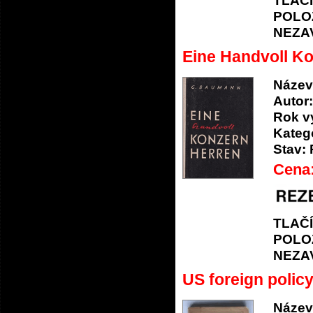
TLAČ
POLO
NEZA
Eine Handvoll Ko
Název
Autor:
Rok v
Katego
Stav:
Cena
TLAČ
POLO
NEZA
US foreign polic
Název