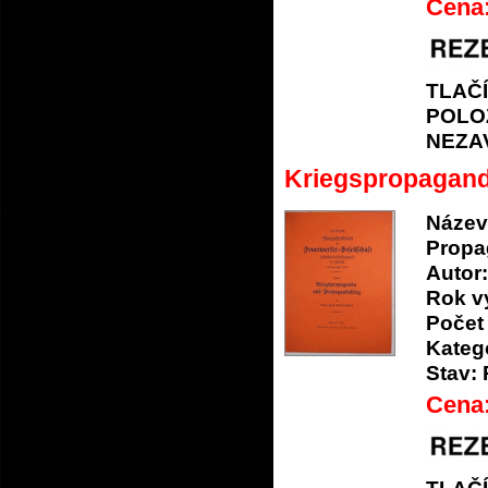
Cena
TLAČ
POLO
NEZA
Kriegspropagand
Název
Propa
Autor:
Rok v
Počet 
Katego
Stav:
Cena