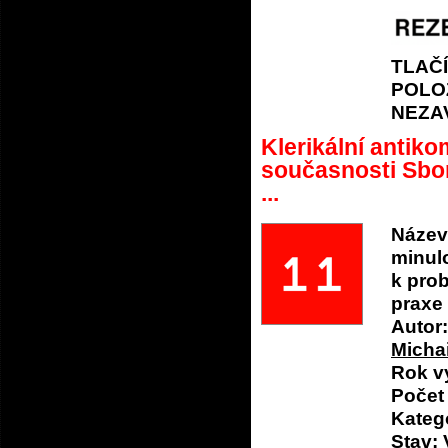
TLAČ
POLO
NEZA
Klerikální antik
současnosti Sbor
...
Název
minulo
k prob
praxe
Autor:
Michai
Rok v
Počet 
Katego
Stav: