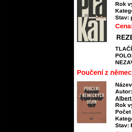
Rok v
Katego
Stav:
Cena
TLAČ
POLO
NEZA
Poučení z němec
Název
Autor:
Albert
Rok v
Počet 
Katego
Stav: