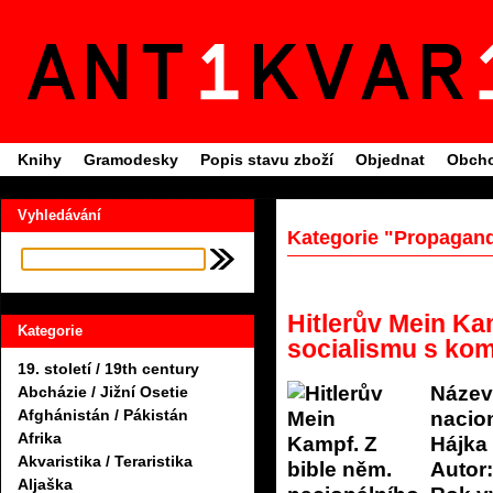
Knihy
Gramodesky
Popis stavu zboží
Objednat
Obcho
Vyhledávání
Kategorie "Propagand
Hitlerův Mein Ka
Kategorie
socialismu s kom
19. století / 19th century
Název
Abcházie / Jižní Osetie
Afghánistán / Pákistán
nacio
Afrika
Hájka
Akvaristika / Teraristika
Autor:
Aljaška