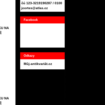
čú 123-3219190287 / 0100
jcortes@atlas.cz
Facebook
KU NA
Ě
Odkazy
Můj-antikvariát.cz
KU NA
Ě