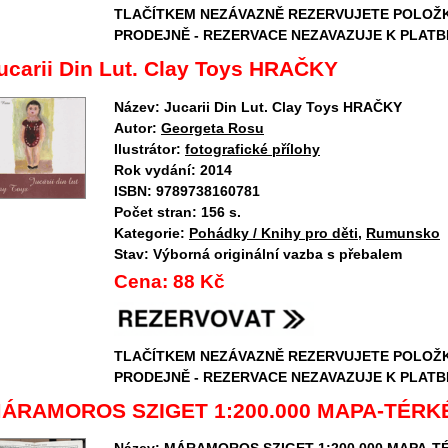
TLAČÍTKEM NEZÁVAZNĚ REZERVUJETE POLOŽ
PRODEJNĚ - REZERVACE NEZAVAZUJE K PLATB
ucarii Din Lut. Clay Toys HRAČKY
Název:
Jucarii Din Lut. Clay Toys HRAČKY
Autor:
Georgeta Rosu
Ilustrátor:
fotografické přílohy
Rok vydání:
2014
ISBN:
9789738160781
Počet stran:
156 s.
Kategorie:
Pohádky / Knihy pro děti
,
Rumunsko
Stav:
Výborná originální vazba s přebalem
Cena:
88 Kč
TLAČÍTKEM NEZÁVAZNĚ REZERVUJETE POLOŽ
PRODEJNĚ - REZERVACE NEZAVAZUJE K PLATB
ÁRAMOROS SZIGET 1:200.000 MAPA-TÉRK
Název:
MÁRAMOROS SZIGET 1:200.000 MAPA-T