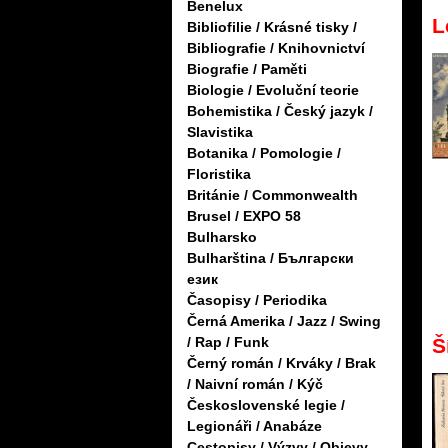
Benelux
L
Bibliofilie / Krásné tisky /
Bibliografie / Knihovnictví
Biografie / Paměti
Biologie / Evoluční teorie
Bohemistika / Český jazyk /
Slavistika
Botanika / Pomologie /
Floristika
Británie / Commonwealth
Brusel / EXPO 58
Bulharsko
Bulharština / Български
език
Časopisy / Periodika
Černá Amerika / Jazz / Swing
Š
/ Rap / Funk
Černý román / Krváky / Brak
/ Naivní román / Kýč
Československé legie /
Legionáři / Anabáze
Cestopisy / Výzvy / Objevy