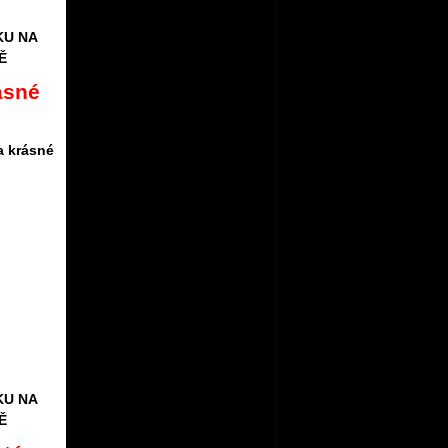
KU NA
Ě
ásné
a krásné
KU NA
Ě