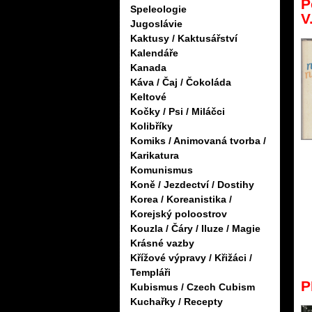
P
Speleologie
V
Jugoslávie
Kaktusy / Kaktusářství
Kalendáře
Kanada
Káva / Čaj / Čokoláda
Keltové
Kočky / Psi / Miláčci
Kolibříky
Komiks / Animovaná tvorba /
Karikatura
Komunismus
Koně / Jezdectví / Dostihy
Korea / Koreanistika /
Korejský poloostrov
Kouzla / Čáry / Iluze / Magie
Krásné vazby
Křížové výpravy / Křižáci /
Templáři
P
Kubismus / Czech Cubism
Kuchařky / Recepty