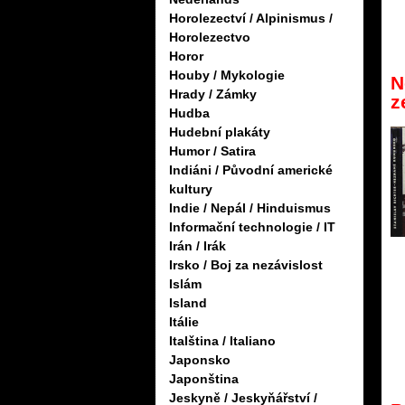
Horolezectví / Alpinismus /
Horolezectvo
Horor
Houby / Mykologie
N
Hrady / Zámky
z
Hudba
Hudební plakáty
Humor / Satira
Indiáni / Původní americké
kultury
Indie / Nepál / Hinduismus
Informační technologie / IT
Irán / Irák
Irsko / Boj za nezávislost
Islám
Island
Itálie
Italština / Italiano
Japonsko
Japonština
Jeskyně / Jeskyňářství /