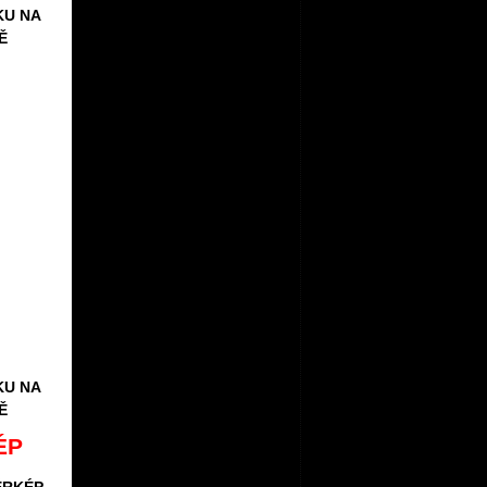
KU NA
Ě
KU NA
Ě
ÉP
ÉRKÉP