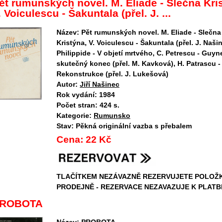
ět rumunských novel. M. Eliade - Slečna Kri
. Voiculescu - Šakuntala (přel. J. ...
Název:
Pět rumunských novel. M. Eliade - Slečna
Kristýna, V. Voiculescu - Šakuntala (přel. J. Našin
Philippide - V objetí mrtvého, C. Petrescu - Guy
skutečný konec (přel. M. Kavková), H. Patrascu -
Rekonstrukce (přel. J. Lukešová)
Autor:
Jiří Našinec
Rok vydání:
1984
Počet stran:
424 s.
Kategorie:
Rumunsko
Stav:
Pěkná originální vazba s přebalem
Cena:
22 Kč
TLAČÍTKEM NEZÁVAZNĚ REZERVUJETE POLOŽ
PRODEJNĚ - REZERVACE NEZAVAZUJE K PLATB
ROBOTA
Název:
PROBOTA