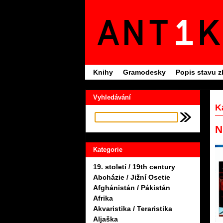
Knihy
Gramodesky
Popis stavu z
Vyhledávání
K
N
Kategorie
19. století / 19th century
Abcházie / Jižní Osetie
Afghánistán / Pákistán
Afrika
Akvaristika / Teraristika
Aljaška