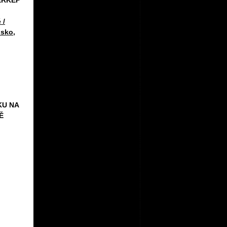
 /
sko
,
KU NA
Ě