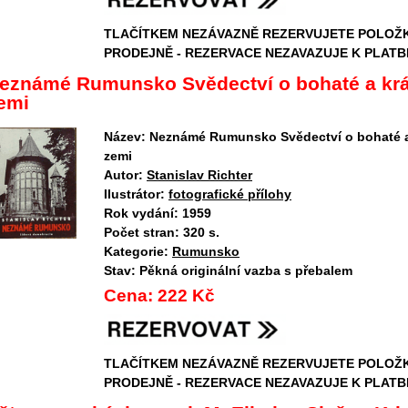
TLAČÍTKEM NEZÁVAZNĚ REZERVUJETE POLOŽ
PRODEJNĚ - REZERVACE NEZAVAZUJE K PLATB
eznámé Rumunsko Svědectví o bohaté a kr
emi
Název:
Neznámé Rumunsko Svědectví o bohaté 
zemi
Autor:
Stanislav Richter
Ilustrátor:
fotografické přílohy
Rok vydání:
1959
Počet stran:
320 s.
Kategorie:
Rumunsko
Stav:
Pěkná originální vazba s přebalem
Cena:
222 Kč
TLAČÍTKEM NEZÁVAZNĚ REZERVUJETE POLOŽ
PRODEJNĚ - REZERVACE NEZAVAZUJE K PLATB