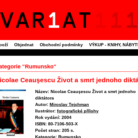
boží
Objednat
Obchodní podmínky
VÝKUP - KNIHY, NÁBY
ategorie "Rumunsko"
icolae Ceauşescu Život a smrt jednoho dikt
Název:
Nicolae Ceauşescu Život a smrt jednoho
diktátora
Autor:
Miroslav Tejchman
Ilustrátor:
fotografické přílohy
Rok vydání:
2004
ISBN:
80-7106-503-X
Počet stran:
205 s.
Kategorie:
Rumunsko