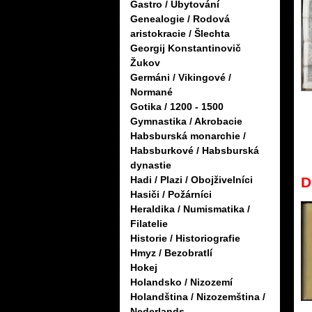
Gastro / Ubytování
Genealogie / Rodová
aristokracie / Šlechta
Georgij Konstantinovič
Žukov
Germáni / Vikingové /
Normané
Gotika / 1200 - 1500
Gymnastika / Akrobacie
Habsburská monarchie /
Habsburkové / Habsburská
dynastie
D
Hadi / Plazi / Obojživelníci
Hasiči / Požárníci
Heraldika / Numismatika /
Filatelie
Historie / Historiografie
Hmyz / Bezobratlí
Hokej
Holandsko / Nizozemí
Holandština / Nizozemština /
Nederlands