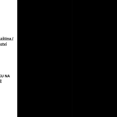
zština /
ctví
KU NA
Ě