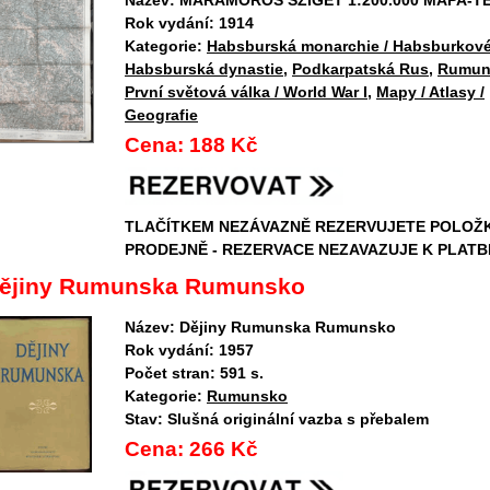
Rok vydání:
1914
Kategorie:
Habsburská monarchie / Habsburkové
Habsburská dynastie
,
Podkarpatská Rus
,
Rumun
První světová válka / World War I
,
Mapy / Atlasy /
Geografie
Cena:
188 Kč
TLAČÍTKEM NEZÁVAZNĚ REZERVUJETE POLOŽ
PRODEJNĚ - REZERVACE NEZAVAZUJE K PLATB
ějiny Rumunska Rumunsko
Název:
Dějiny Rumunska Rumunsko
Rok vydání:
1957
Počet stran:
591 s.
Kategorie:
Rumunsko
Stav:
Slušná originální vazba s přebalem
Cena:
266 Kč