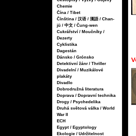
Chemie
Čína / Tibet
Čínština / 汉语 / 漢語 / Chan-
jü / 中文 / Čung-wen
Cukrářství / Moučníky /
Dezerty
Cyklistika
Dagestán
Dánsko / Grónsko
V
Detektivní žánr / Thriller
Divadelní / Muzikálové
plakáty
Divadlo
Dobrodružná literatura
Doprava / Dopravní technika
Drogy / Psychedelika
Druhá světová válka / World
War II
ECH
Egypt / Egyptology
Ekologie / Udržitelnost