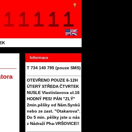
TEK
Informace
T 734 140 795 (pouze SMS)
_______________________
átora
OTEVŘENO POUZE 6-12H
ÚTERÝ STŘEDA ČTVRTEK
NUSLE Vlastislavova ul.16
HODNÝ PES! PÁN "ZLÝ"
2min.pěšky od Nám.Synků
nebo ze zast. "Otakarova".
Do 5 min. pěšky jste u nás
z Nádraží Pha-VRŠOVICE!!
_______________________