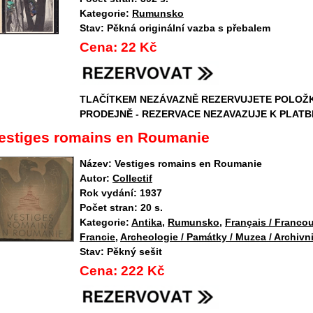
Kategorie:
Rumunsko
Stav:
Pěkná originální vazba s přebalem
Cena:
22 Kč
TLAČÍTKEM NEZÁVAZNĚ REZERVUJETE POLOŽ
PRODEJNĚ - REZERVACE NEZAVAZUJE K PLATB
estiges romains en Roumanie
Název:
Vestiges romains en Roumanie
Autor:
Collectif
Rok vydání:
1937
Počet stran:
20 s.
Kategorie:
Antika
,
Rumunsko
,
Français / Francou
Francie
,
Archeologie / Památky / Muzea / Archivni
Stav:
Pěkný sešit
Cena:
222 Kč