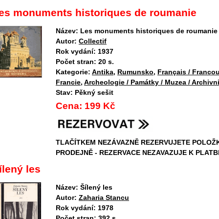
es monuments historiques de roumanie
Název:
Les monuments historiques de roumanie
Autor:
Collectif
Rok vydání:
1937
Počet stran:
20 s.
Kategorie:
Antika
,
Rumunsko
,
Français / Francou
Francie
,
Archeologie / Památky / Muzea / Archivni
Stav:
Pěkný sešit
Cena:
199 Kč
TLAČÍTKEM NEZÁVAZNĚ REZERVUJETE POLOŽ
PRODEJNĚ - REZERVACE NEZAVAZUJE K PLATB
ílený les
Název:
Šílený les
Autor:
Zaharia Stancu
Rok vydání:
1978
Počet stran:
392 s.