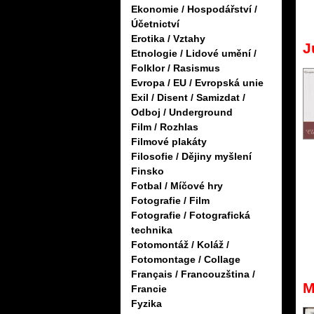
Ekonomie / Hospodářství /
Účetnictví
Erotika / Vztahy
J
Etnologie / Lidové umění /
Folklor / Rasismus
Evropa / EU / Evropská unie
Exil / Disent / Samizdat /
Odboj / Underground
Film / Rozhlas
Filmové plakáty
Filosofie / Dějiny myšlení
Finsko
Fotbal / Míčové hry
Fotografie / Film
Fotografie / Fotografická
technika
Fotomontáž / Koláž /
Fotomontage / Collage
Français / Francouzština /
M
Francie
Fyzika