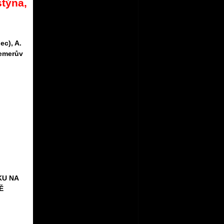
stýna,
ec), A.
nemerův
KU NA
Ě