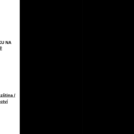
KU NA
Ě
zština /
ctví