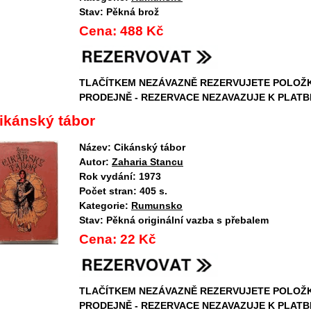
Stav:
Pěkná brož
Cena:
488 Kč
TLAČÍTKEM NEZÁVAZNĚ REZERVUJETE POLOŽ
PRODEJNĚ - REZERVACE NEZAVAZUJE K PLATB
ikánský tábor
Název:
Cikánský tábor
Autor:
Zaharia Stancu
Rok vydání:
1973
Počet stran:
405 s.
Kategorie:
Rumunsko
Stav:
Pěkná originální vazba s přebalem
Cena:
22 Kč
TLAČÍTKEM NEZÁVAZNĚ REZERVUJETE POLOŽ
PRODEJNĚ - REZERVACE NEZAVAZUJE K PLATB