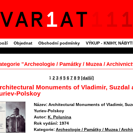
boží
Objednat
Obchodní podmínky
VÝKUP - KNIHY, NÁBY
ategorie "Archeologie / Památky / Muzea / Archivnict
1
2
3
4
5
6
7
8
9
[další]
rchitectural Monuments of Vladimir, Suzdal
uriev-Polskoy
Název:
Architectural Monuments of Vladimir, Suz
Yuriev-Polskoy
Autor:
K. Polunina
Rok vydání:
1974
Kategorie:
Archeologie / Památky / Muzea / Archi