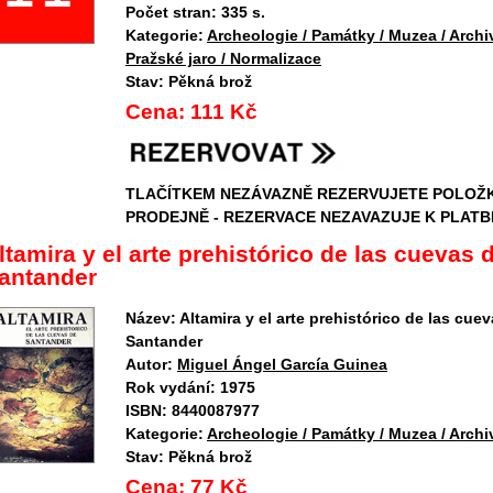
Počet stran:
335 s.
Kategorie:
Archeologie / Památky / Muzea / Archi
Pražské jaro / Normalizace
Stav:
Pěkná brož
Cena:
111 Kč
TLAČÍTKEM NEZÁVAZNĚ REZERVUJETE POLOŽ
PRODEJNĚ - REZERVACE NEZAVAZUJE K PLATB
ltamira y el arte prehistórico de las cuevas 
antander
Název:
Altamira y el arte prehistórico de las cue
Santander
Autor:
Miguel Ángel García Guinea
Rok vydání:
1975
ISBN:
8440087977
Kategorie:
Archeologie / Památky / Muzea / Archi
Stav:
Pěkná brož
Cena:
77 Kč