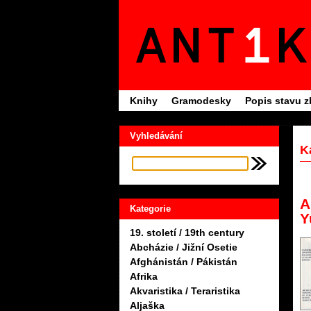
Knihy
Gramodesky
Popis stavu z
Vyhledávání
K
A
Kategorie
Y
19. století / 19th century
Abcházie / Jižní Osetie
Afghánistán / Pákistán
Afrika
Akvaristika / Teraristika
Aljaška