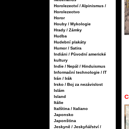
Horolezectví / Alpinismus /
Horolezectvo
Horor
Houby / Mykologie
Hrady / Zámky
Hudba
Hudební plakáty
Humor / Satira
Indiáni / Původní americké
kultury
Indie / Nepál / Hinduismus
Informační technologie / IT
Irán / Irák
Irsko / Boj za nezávislost
Islám
C
Island
Itálie
Italština / Italiano
Japonsko
Japonština
Jeskyně / Jeskyňářství /