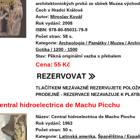
architektonických prvků ze sbírek Muzea výcho
Čech v Hradci Králové
Autor:
Miroslav Kovář
Rok vydání:
2008
ISBN:
978-80-85031-79-9
Počet stran:
58 s.
Kategorie:
Archeologie / Památky / Muzea / Archi
Gotika / 1200 - 1500
Stav:
Pěkná originální vazba s přebalem
Cena:
55 Kč
TLAČÍTKEM NEZÁVAZNĚ REZERVUJETE POLOŽ
PRODEJNĚ - REZERVACE NEZAVAZUJE K PLATB
entral hidroelectrica de Machu Picchu
Název:
Central hidroelectrica de Machu Picchu
Rok vydání:
1963
Počet stran:
50 s.
Kategorie:
Latinská amerika
,
Španělština / Españ