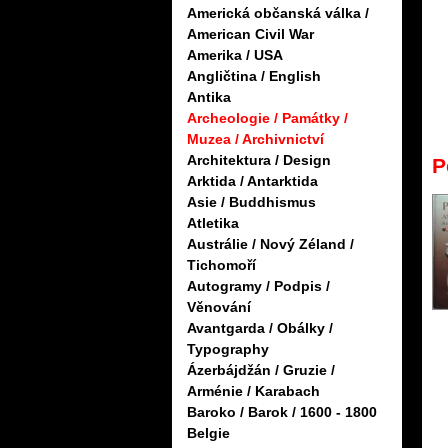
Americká občanská válka /
American Civil War
Amerika / USA
Angličtina / English
Antika
Archeologie / Památky /
Muzea / Archivnictví
Architektura / Design
P
Arktida / Antarktida
Asie / Buddhismus
Atletika
Austrálie / Nový Zéland /
Tichomoří
Autogramy / Podpis /
Věnování
Avantgarda / Obálky /
Typography
Ázerbájdžán / Gruzie /
Arménie / Karabach
Baroko / Barok / 1600 - 1800
Belgie