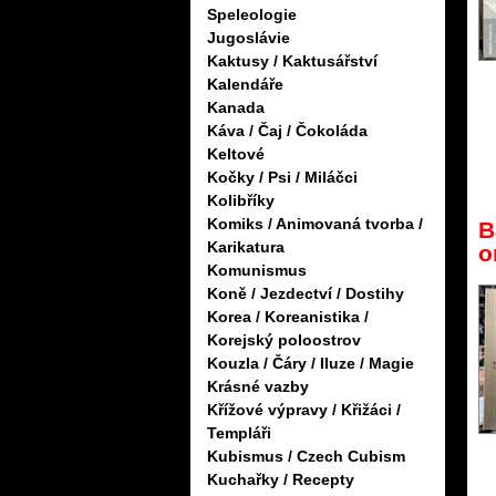
Speleologie
Jugoslávie
Kaktusy / Kaktusářství
Kalendáře
Kanada
Káva / Čaj / Čokoláda
Keltové
Kočky / Psi / Miláčci
Kolibříky
Komiks / Animovaná tvorba /
B
Karikatura
o
Komunismus
Koně / Jezdectví / Dostihy
Korea / Koreanistika /
Korejský poloostrov
Kouzla / Čáry / Iluze / Magie
Krásné vazby
Křížové výpravy / Křižáci /
Templáři
Kubismus / Czech Cubism
Kuchařky / Recepty