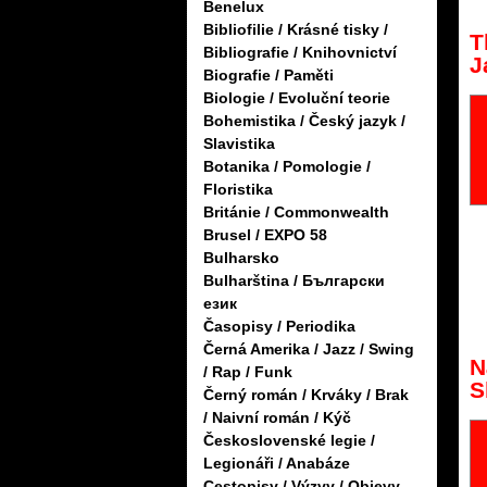
Benelux
Bibliofilie / Krásné tisky /
T
Bibliografie / Knihovnictví
J
Biografie / Paměti
Biologie / Evoluční teorie
Bohemistika / Český jazyk /
Slavistika
Botanika / Pomologie /
Floristika
Británie / Commonwealth
Brusel / EXPO 58
Bulharsko
Bulharština / Български
език
Časopisy / Periodika
Černá Amerika / Jazz / Swing
N
/ Rap / Funk
S
Černý román / Krváky / Brak
/ Naivní román / Kýč
Československé legie /
Legionáři / Anabáze
Cestopisy / Výzvy / Objevy