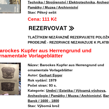
Technika / Strojírenství / Elektrotechnika
,
Archeol
Památky / Muzea / Archivnictví
Stav:
Pěkný sešit
Cena:
111 Kč
TLAČÍTKEM NEZÁVAZNĚ REZERVUJETE POLOŽ
PRODEJNĚ - REZERVACE NEZAVAZUJE K PLATB
arockes Kupfer aus Herrengrund und
rnamentale Vorlageblätter
Název:
Barockes Kupfer aus Herrengrund und
ornamentale Vorlageblätter
Autor:
Gerhart Egger
Rok vydání:
1979
Počet stran:
93 s.
Kategorie:
Umění / Estetika / Výtvarná výchova
,
Archeologie / Památky / Muzea / Archivnictví
,
Bar
Barok / 1600 - 1800
Stav:
Výborná brož