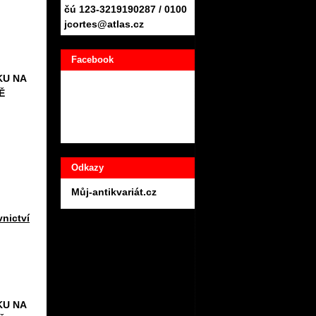
čú 123-3219190287 / 0100
jcortes@atlas.cz
Facebook
KU NA
Ě
Odkazy
Můj-antikvariát.cz
vnictví
KU NA