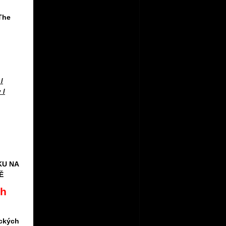
The
/
 /
KU NA
Ě
ch
ických