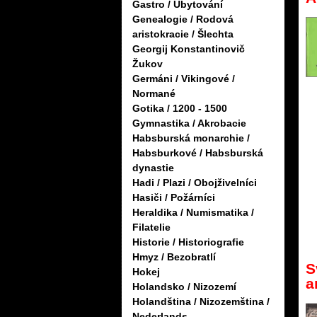
Gastro / Ubytování
Genealogie / Rodová
aristokracie / Šlechta
Georgij Konstantinovič
Žukov
Germáni / Vikingové /
Normané
Gotika / 1200 - 1500
Gymnastika / Akrobacie
Habsburská monarchie /
Habsburkové / Habsburská
dynastie
Hadi / Plazi / Obojživelníci
Hasiči / Požárníci
Heraldika / Numismatika /
Filatelie
Historie / Historiografie
Hmyz / Bezobratlí
S
Hokej
a
Holandsko / Nizozemí
Holandština / Nizozemština /
Nederlands