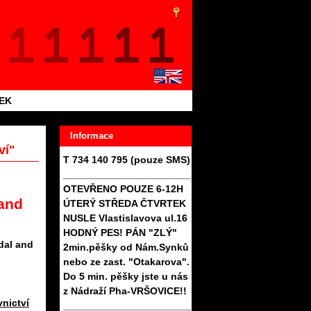
TEK
Informace
ví"
T 734 140 795 (pouze SMS)
_______________________
OTEVŘENO POUZE 6-12H
 and
ÚTERÝ STŘEDA ČTVRTEK
NUSLE Vlastislavova ul.16
HODNÝ PES! PÁN "ZLÝ"
dal and
2min.pěšky od Nám.Synků
nebo ze zast. "Otakarova".
Do 5 min. pěšky jste u nás
z Nádraží Pha-VRŠOVICE!!
vnictví
_______________________