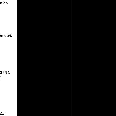
dních
vnictví
,
KU NA
Ě
ol
,