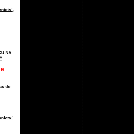
vnictví
,
KU NA
Ě
de
vas de
vnictví