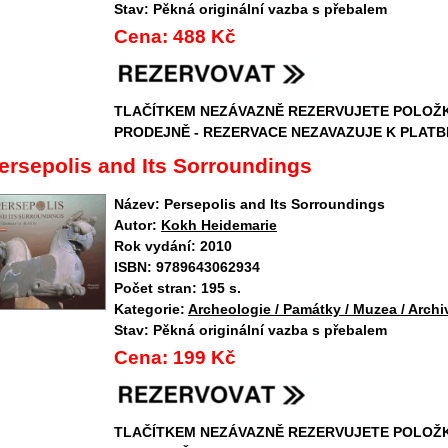
Stav:
Pěkná originální vazba s přebalem
Cena:
488 Kč
TLAČÍTKEM NEZÁVAZNĚ REZERVUJETE POLOŽ
PRODEJNĚ - REZERVACE NEZAVAZUJE K PLATB
ersepolis and Its Sorroundings
Název:
Persepolis and Its Sorroundings
Autor:
Kokh Heidemarie
Rok vydání:
2010
ISBN:
9789643062934
Počet stran:
195 s.
Kategorie:
Archeologie / Památky / Muzea / Archi
Stav:
Pěkná originální vazba s přebalem
Cena:
199 Kč
TLAČÍTKEM NEZÁVAZNĚ REZERVUJETE POLOŽ