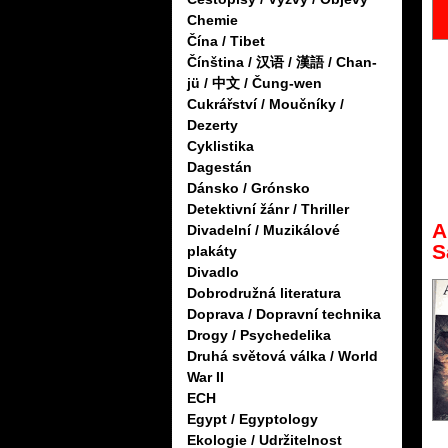
Chemie
Čína / Tibet
Čínština / 汉语 / 漢語 / Chan-
jü / 中文 / Čung-wen
Cukrářství / Moučníky /
Dezerty
Cyklistika
Dagestán
Dánsko / Grónsko
Detektivní žánr / Thriller
A
Divadelní / Muzikálové
S
plakáty
Divadlo
Dobrodružná literatura
Doprava / Dopravní technika
Drogy / Psychedelika
Druhá světová válka / World
War II
ECH
Egypt / Egyptology
Ekologie / Udržitelnost