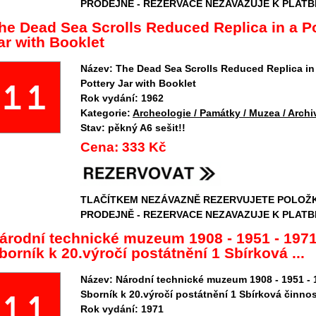
PRODEJNĚ - REZERVACE NEZAVAZUJE K PLATB
he Dead Sea Scrolls Reduced Replica in a P
ar with Booklet
Název:
The Dead Sea Scrolls Reduced Replica in
Pottery Jar with Booklet
Rok vydání:
1962
Kategorie:
Archeologie / Památky / Muzea / Archi
Stav:
pěkný A6 sešit!!
Cena:
333 Kč
TLAČÍTKEM NEZÁVAZNĚ REZERVUJETE POLOŽ
PRODEJNĚ - REZERVACE NEZAVAZUJE K PLATB
árodní technické muzeum 1908 - 1951 - 1971
borník k 20.výročí postátnění 1 Sbírková ...
Název:
Národní technické muzeum 1908 - 1951 - 
Sborník k 20.výročí postátnění 1 Sbírková činno
Rok vydání:
1971