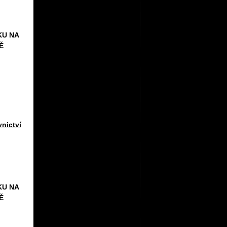
KU NA
Ě
vnictví
KU NA
Ě