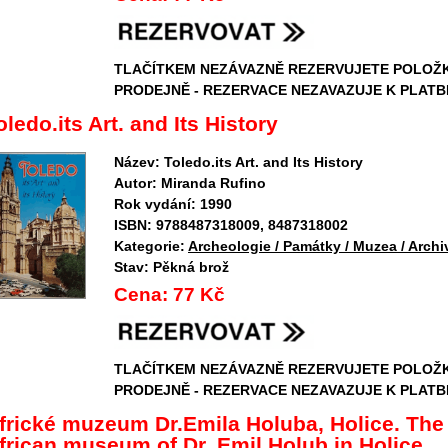
TLAČÍTKEM NEZÁVAZNĚ REZERVUJETE POLOŽ
PRODEJNĚ - REZERVACE NEZAVAZUJE K PLATB
oledo.its Art. and Its History
Název:
Toledo.its Art. and Its History
Autor:
Miranda Rufino
Rok vydání:
1990
ISBN:
9788487318009, 8487318002
Kategorie:
Archeologie / Památky / Muzea / Archi
Stav:
Pěkná brož
Cena:
77 Kč
TLAČÍTKEM NEZÁVAZNĚ REZERVUJETE POLOŽ
PRODEJNĚ - REZERVACE NEZAVAZUJE K PLATB
frické muzeum Dr.Emila Holuba, Holice. The
frican museum of Dr. Emil Holub in Holice