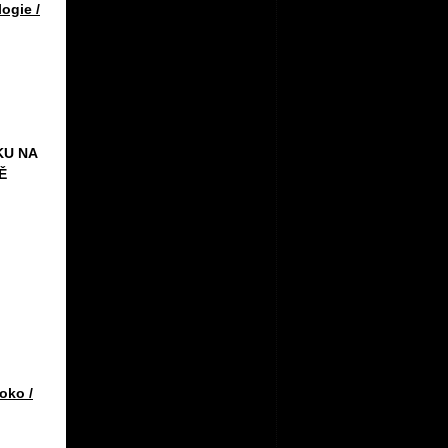
ogie /
KU NA
Ě
oko /