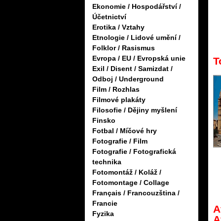
Ekonomie / Hospodářství /
Účetnictví
Erotika / Vztahy
Etnologie / Lidové umění /
Folklor / Rasismus
Evropa / EU / Evropská unie
T
Exil / Disent / Samizdat /
Odboj / Underground
Film / Rozhlas
Filmové plakáty
Filosofie / Dějiny myšlení
Finsko
Fotbal / Míčové hry
Fotografie / Film
Fotografie / Fotografická
technika
Fotomontáž / Koláž /
Fotomontage / Collage
Français / Francouzština /
Francie
A
Fyzika
A