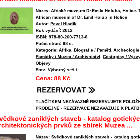
Název:
Africké muzeum Dr.Emila Holuba, Holice. 
African museum of Dr. Emil Holub in Holice
Autor:
Pavel Hladík
Rok vydání:
2012
ISBN:
978-80-260-7713-8
Počet stran:
88 s.
Kategorie:
Afrika
,
Biografie / Paměti
,
Archeologie 
Památky / Muzea / Archivnictví
,
Cestopisy / Výzvy
Objevy
Stav:
Výborný sešit
Cena:
88 Kč
TLAČÍTKEM NEZÁVAZNĚ REZERVUJETE POLOŽ
PRODEJNĚ - REZERVACE NEZAVAZUJE K PLATB
vědkové zaniklých staveb - katalog gotický
rchitektonických prvků ze sbírek Muzea ...
Název:
Svědkové zaniklých staveb - katalog got