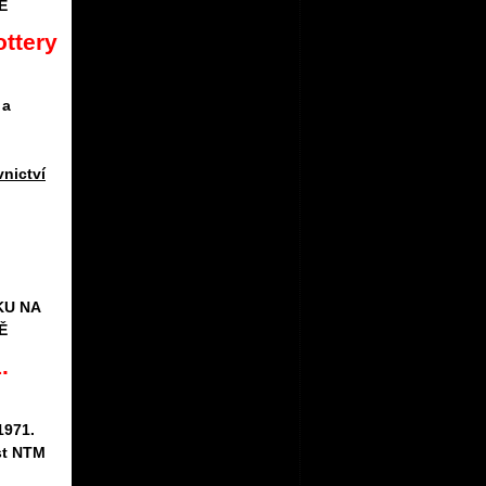
Ě
ottery
 a
vnictví
KU NA
Ě
.
1971.
st NTM