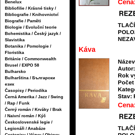
Cena
Benelux
Bibliofilie / Krásné tisky /
Bibliografie / Knihovnictví
Biografie / Paměti
TLAČ
Biologie / Evoluční teorie
POLO
Bohemistika / Český jazyk /
NEZA
Slavistika
Botanika / Pomologie /
Káva
Floristika
Británie / Commonwealth
Název
Brusel / EXPO 58
Autor:
Bulharsko
Rok v
Bulharština / Български
Počet 
език
Katego
Časopisy / Periodika
Stav:
Černá Amerika / Jazz / Swing
/ Rap / Funk
Cena
Černý román / Krváky / Brak
/ Naivní román / Kýč
Československé legie /
TLAČ
Legionáři / Anabáze
Cestopisy / Výzvy / Objevy