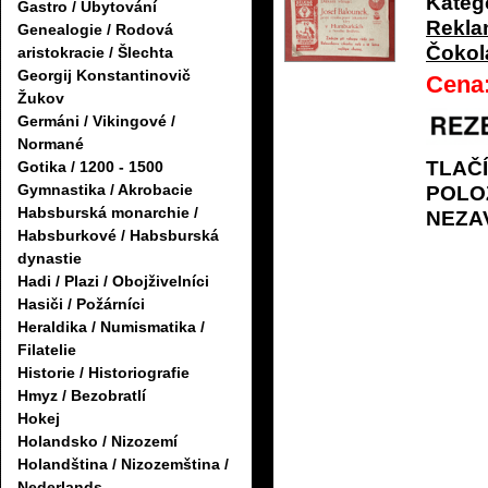
Katego
Gastro / Ubytování
Rekl
Genealogie / Rodová
Čokol
aristokracie / Šlechta
Georgij Konstantinovič
Cena
Žukov
Germáni / Vikingové /
Normané
TLAČ
Gotika / 1200 - 1500
Gymnastika / Akrobacie
POLO
Habsburská monarchie /
NEZA
Habsburkové / Habsburská
dynastie
Hadi / Plazi / Obojživelníci
Hasiči / Požárníci
Heraldika / Numismatika /
Filatelie
Historie / Historiografie
Hmyz / Bezobratlí
Hokej
Holandsko / Nizozemí
Holandština / Nizozemština /
Nederlands