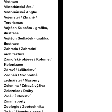
Vietnam
Viktoriánská éra /
Viktoriánská Anglie
Vojenství / Zbraně /
Terorismus
Vojtěch Kubašta - grafika,
ilustrace
Vojtěch Sedláček - grafika,
ilustrace
Zahrada / Zahradní
architektura
Zámořské objevy / Kolonie /
Kolonizace
Zdraví / Léčitelství
Zednáři / Svobodné
zednářství / Masonry
Zelenina / Zdravá výživa
Železnice / Dráhy
Židé / Židovství
Zimní sporty
Zoologie / Zootechnika
Zpěv / Showbusiness /