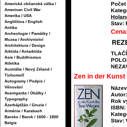
Počet 
Americká občanská válka /
American Civil War
Katego
Amerika / USA
Holan
Angličtina / English
Stav:
Antika
Cena
Archeologie / Památky /
Muzea / Archivnictví
Architektura / Design
Arktida / Antarktida
TLAČ
Asie / Buddhismus
POLO
Atletika
NEZA
Austrálie / Nový Zéland /
Zen in der Kuns
Tichomoří
Autogramy / Podpis /
Věnování
Název
Avantgarda / Obálky /
Autor:
Typography
Rok v
Ázerbájdžán / Gruzie /
ISBN:
Arménie / Karabach
Katego
Baroko / Barok / 1600 - 1800
Stav:
Belgie