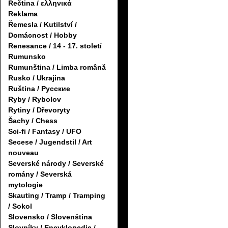
Řečtina / ελληνικά
Reklama
Řemesla / Kutilství /
Domácnost / Hobby
Renesance / 14 - 17. století
Rumunsko
Rumunština / Limba română
Rusko / Ukrajina
Ruština / Русские
Ryby / Rybolov
Rytiny / Dřevoryty
Šachy / Chess
Sci-fi / Fantasy / UFO
Secese / Jugendstil / Art
nouveau
Severské národy / Severské
romány / Severská
mytologie
Skauting / Tramp / Tramping
/ Sokol
Slovensko / Slovenština
Slovníky / Encyklopedie /