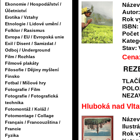
Ekonomie / Hospodářství /
Název
Účetnictví
Autor:
Erotika / Vztahy
Rok v
Etnologie / Lidové umění /
ISBN:
Folklor / Rasismus
Počet 
Evropa / EU / Evropská unie
Katego
Exil / Disent / Samizdat /
Stav:
Odboj / Underground
Cena
Film / Rozhlas
Filmové plakáty
Filosofie / Dějiny myšlení
Finsko
TLAČ
Fotbal / Míčové hry
POLO
Fotografie / Film
NEZA
Fotografie / Fotografická
technika
Hluboká nad Vlt
Fotomontáž / Koláž /
Fotomontage / Collage
Název
Français / Francouzština /
Ilustrá
Francie
Rok v
Fyzika