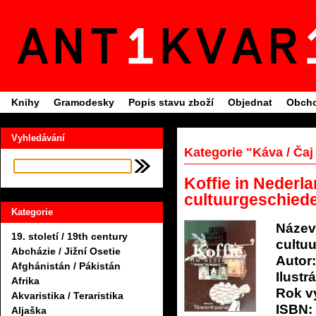
Knihy
Gramodesky
Popis stavu zboží
Objednat
Obcho
Vyhledávání
Kategorie "Káva / Čaj
Koffie in Nederla
cultuurgeschied
Kategorie
Název
19. století / 19th century
cultu
Abcházie / Jižní Osetie
Autor:
Afghánistán / Pákistán
Ilustrá
Afrika
Rok v
Akvaristika / Teraristika
ISBN:
Aljaška