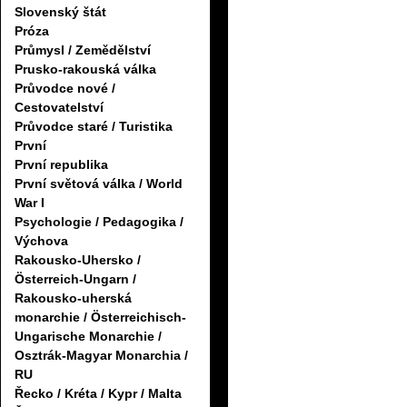
Slovenský štát
Próza
Průmysl / Zemědělství
Prusko-rakouská válka
Průvodce nové /
Cestovatelství
Průvodce staré / Turistika
První
První republika
První světová válka / World
War I
Psychologie / Pedagogika /
Výchova
Rakousko-Uhersko /
Österreich-Ungarn /
Rakousko-uherská
monarchie / Österreichisch-
Ungarische Monarchie /
Osztrák-Magyar Monarchia /
RU
Řecko / Kréta / Kypr / Malta