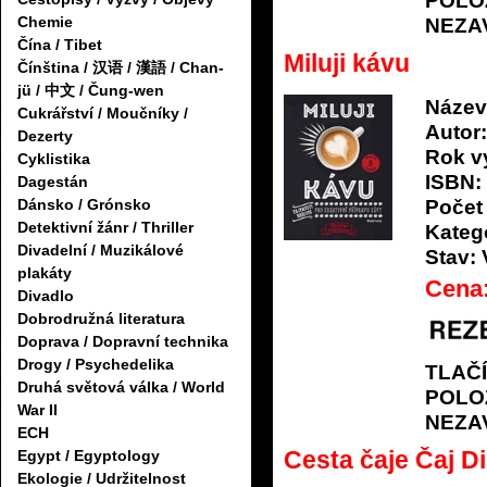
POLO
Chemie
NEZA
Čína / Tibet
Miluji kávu
Čínština / 汉语 / 漢語 / Chan-
jü / 中文 / Čung-wen
Název
Cukrářství / Moučníky /
Autor:
Dezerty
Rok v
Cyklistika
ISBN:
Dagestán
Počet 
Dánsko / Grónsko
Detektivní žánr / Thriller
Katego
Divadelní / Muzikálové
Stav:
plakáty
Cena
Divadlo
Dobrodružná literatura
Doprava / Dopravní technika
Drogy / Psychedelika
TLAČ
Druhá světová válka / World
POLO
War II
NEZA
ECH
Cesta čaje Čaj D
Egypt / Egyptology
Ekologie / Udržitelnost