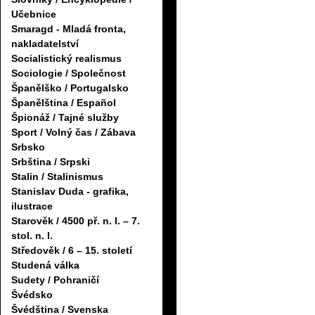
Učebnice
Smaragd - Mladá fronta,
nakladatelství
Socialistický realismus
Sociologie / Společnost
Španělško / Portugalsko
Španělština / Español
Špionáž / Tajné služby
Sport / Volný čas / Zábava
Srbsko
Srbština / Srpski
Stalin / Stalinismus
Stanislav Duda - grafika,
ilustrace
Starověk / 4500 př. n. l. – 7.
stol. n. l.
Středověk / 6 – 15. století
Studená válka
Sudety / Pohraničí
Švédsko
Švédština / Svenska