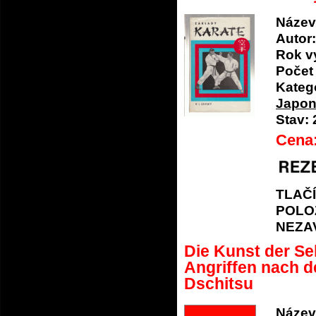
Název
Autor:
Rok v
Počet 
Katego
Japo
Stav:
Cena
TLAČ
POLO
NEZA
Die Kunst der Sel
Angriffen nach 
Dschitsu
Název