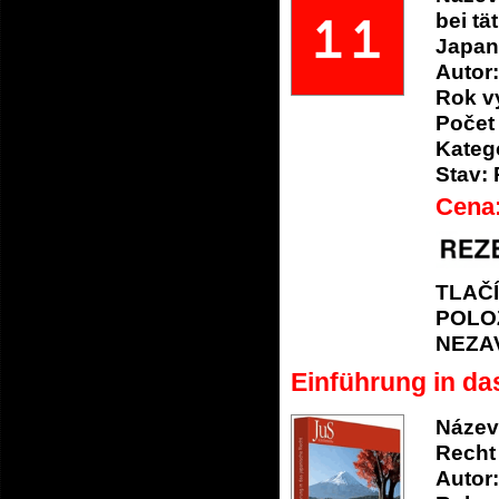
bei tä
Japan
Autor:
Rok v
Počet 
Katego
Stav:
Cena
TLAČ
POLO
NEZA
Einführung in da
Název
Recht
Autor: