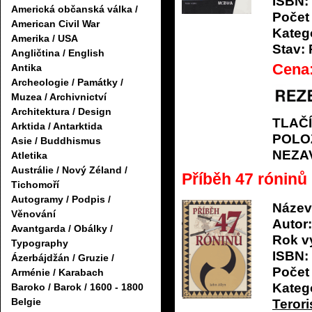
ISBN:
Americká občanská válka /
Počet 
American Civil War
Katego
Amerika / USA
Stav:
Angličtina / English
Cena
Antika
Archeologie / Památky /
Muzea / Archivnictví
Architektura / Design
TLAČ
Arktida / Antarktida
POLO
Asie / Buddhismus
NEZA
Atletika
Austrálie / Nový Zéland /
Příběh 47 róninů
Tichomoří
Autogramy / Podpis /
Název
Věnování
Autor:
Avantgarda / Obálky /
Rok v
Typography
ISBN:
Ázerbájdžán / Gruzie /
Počet 
Arménie / Karabach
Katego
Baroko / Barok / 1600 - 1800
Belgie
Teror