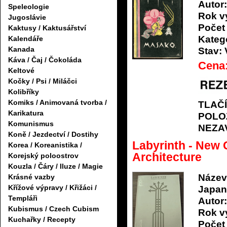
Autor:
Speleologie
Rok v
Jugoslávie
Počet 
Kaktusy / Kaktusářství
Katego
Kalendáře
Kanada
Stav:
Káva / Čaj / Čokoláda
Cena
Keltové
Kočky / Psi / Miláčci
Kolibříky
Komiks / Animovaná tvorba /
TLAČ
Karikatura
POLO
Komunismus
NEZA
Koně / Jezdectví / Dostihy
Labyrinth - New 
Korea / Koreanistika /
Architecture
Korejský poloostrov
Kouzla / Čáry / Iluze / Magie
Název
Krásné vazby
Křížové výpravy / Křižáci /
Japan
Templáři
Autor:
Kubismus / Czech Cubism
Rok v
Kuchařky / Recepty
Počet 