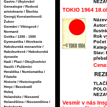
NEZA
Gastro / Ubytování
Genealogie / Rodová
TOKIO 1964 18.o
aristokracie / Šlechta
Georgij Konstantinovič
Název
Žukov
Autor:
Germáni / Vikingové /
Ilustrá
Normané
Rok v
Gotika / 1200 - 1500
Počet 
Gymnastika / Akrobacie
Katego
Habsburská monarchie /
Habsburkové / Habsburská
Stav:
dynastie
přeba
Hadi / Plazi / Obojživelníci
Cena
Hasiči / Požárníci
Heraldika / Numismatika /
Filatelie
Historie / Historiografie
TLAČ
Hmyz / Bezobratlí
POLO
Hokej
NEZA
Holandsko / Nizozemí
Vesmír v nás Ins
Holandština / Nizozemština /
Nederlands