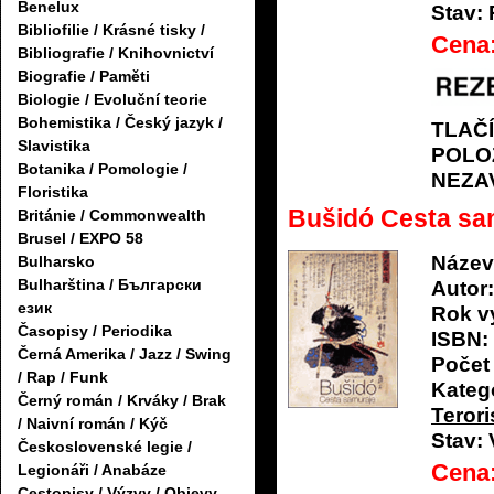
Benelux
Stav:
Bibliofilie / Krásné tisky /
Cena
Bibliografie / Knihovnictví
Biografie / Paměti
Biologie / Evoluční teorie
Bohemistika / Český jazyk /
TLAČ
Slavistika
POLO
Botanika / Pomologie /
NEZA
Floristika
Bušidó Cesta sa
Británie / Commonwealth
Brusel / EXPO 58
Název
Bulharsko
Bulharština / Български
Autor:
език
Rok v
Časopisy / Periodika
ISBN:
Černá Amerika / Jazz / Swing
Počet 
/ Rap / Funk
Katego
Černý román / Krváky / Brak
Teror
/ Naivní román / Kýč
Stav:
Československé legie /
Cena
Legionáři / Anabáze
Cestopisy / Výzvy / Objevy