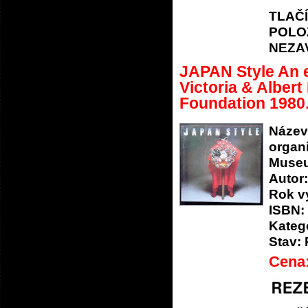
TLAČ
POLO
NEZA
JAPAN Style An e
Victoria & Albe
Foundation 1980
Název
organi
Museu
Autor:
Rok v
ISBN:
Katego
Stav:
Cena