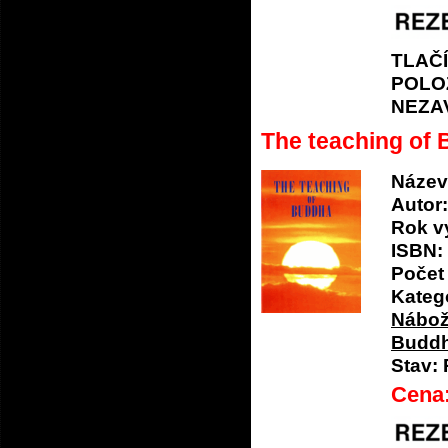
TLAČ
POLO
NEZA
The teaching of
Název
Autor:
Rok v
ISBN:
Počet 
Katego
Nábož
Budd
Stav:
Cena