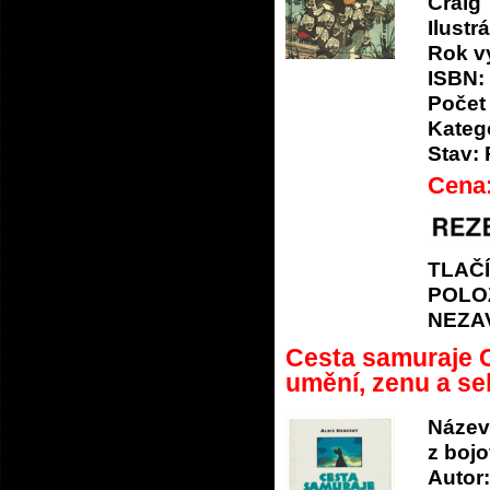
Craig
Ilustrá
Rok v
ISBN:
Počet 
Katego
Stav:
Cena
TLAČ
POLO
NEZA
Cesta samuraje C
umění, zenu a s
Název
z boj
Autor: