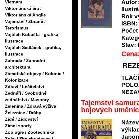
Autor:
Vietnam
Ilustrá
Viktoriánská éra /
Viktoriánská Anglie
Rok v
Vojenství / Zbraně /
ISBN:
Terorismus
Počet 
Vojtěch Kubašta - grafika,
Katego
ilustrace
Stav:
Vojtěch Sedláček - grafika,
Cena
ilustrace
Zahrada / Zahradní
architektura
Zámořské objevy / Kolonie /
TLAČ
Kolonizace
POLO
Zdraví / Léčitelství
NEZA
Zednáři / Svobodné
zednářství / Masonry
Tajemství samura
Zelenina / Zdravá výživa
bojových uměníc
Železnice / Dráhy
Židé / Židovství
Název
Zimní sporty
výkla
Zoologie / Zootechnika
Japon
Zpěv / Showbusiness /