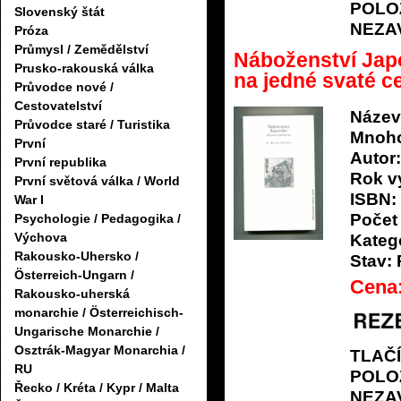
POLO
Slovenský štát
NEZA
Próza
Průmysl / Zemědělství
Náboženství Jap
Prusko-rakouská válka
na jedné svaté c
Průvodce nové /
Cestovatelství
Název
Průvodce staré / Turistika
Mnoho
První
Autor:
První republika
Rok v
První světová válka / World
ISBN:
War I
Počet 
Psychologie / Pedagogika /
Výchova
Katego
Rakousko-Uhersko /
Stav:
Österreich-Ungarn /
Cena
Rakousko-uherská
monarchie / Österreichisch-
Ungarische Monarchie /
Osztrák-Magyar Monarchia /
TLAČ
RU
POLO
Řecko / Kréta / Kypr / Malta
NEZA