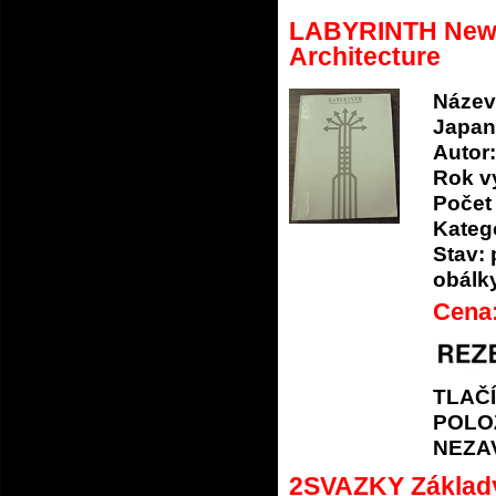
LABYRINTH New 
Architecture
Název
Japan
Autor:
Rok v
Počet 
Katego
Stav:
obálk
Cena
TLAČ
POLO
NEZA
2SVAZKY Základy k