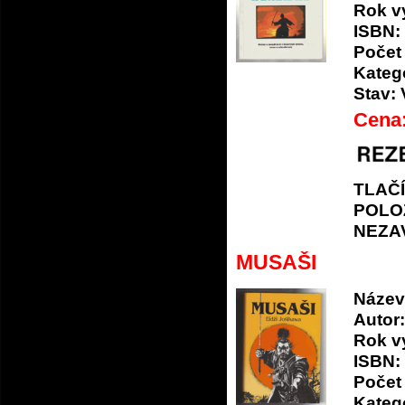
Rok v
ISBN:
Počet 
Katego
Stav:
Cena
TLAČ
POLO
NEZA
MUSAŠI
Název
Autor:
Rok v
ISBN:
Počet 
Katego