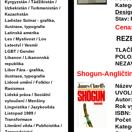
Kyrgyzstán / Tádžikistán /
Katego
Uzbekistán / Turkmenistán /
Desig
Kazachstán
Stav:
Ladislav Sutnar - grafika,
Cena
ilustrace, typografie
Latinská amerika
Les / Myslivost / Lov
Letectví / Vesmír
TLAČ
LGBT / Gender
POLO
Libanon / Libanonská
NEZA
republika
Libor Fára - grafika,
Shogun-Angličt
ilustrace, typografie
Lidové umění / Folklor /
Název
Rasismus
UVOL
Lidská práva / Sociální
Autor:
vyloučení / Menšiny
Rok v
Lingvistika / Jazykověda
ISBN:
Listopad 1989 /
Počet 
Transformace
Literární věda / Publicistika /
Katego
Zpravodajství