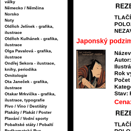
války
Německo / Němčina
Norsko
TLAČ
Noty
POLO
Oldřich Jelínek - grafika,
NEZA
ilustrace
Oldřich Kulhánek - grafika,
Japonský podzim
ilustrace
Olga Pavalová - grafika,
Název
ilustrace
Autor:
Ondřej Sekora - ilustrace,
Ilustrá
knihy, periodika
Rok v
Ornitologie
Počet 
Ota Janeček - grafika,
Katego
ilustrace
Stav:
Otakar Mrkvička - grafika,
ilustrace, typografie
Cena
Pivo / Víno / Destiláty
Plakáty / Plakát / Poster
Plavání / Vodní sporty
TLAČ
Pobaltské státy / Pobaltí
Podkarpatská Rus