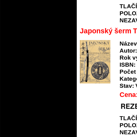
TLAČ
POLO
NEZA
Japonský šerm T
Název
Autor:
Rok v
ISBN:
Počet 
Katego
Stav:
Cena
TLAČ
POLO
NEZA