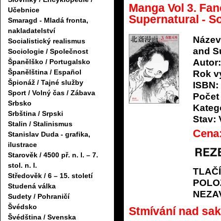
Manga Vol 3. Fanc
Učebnice
Supernatural - S
Smaragd - Mladá fronta,
nakladatelství
Název
Socialistický realismus
and Su
Sociologie / Společnost
Autor:
Španělško / Portugalsko
Španělština / Español
Rok v
Špionáž / Tajné služby
ISBN:
Sport / Volný čas / Zábava
Počet 
Srbsko
Katego
Srbština / Srpski
Stav:
Stalin / Stalinismus
Cena
Stanislav Duda - grafika,
ilustrace
Starověk / 4500 př. n. l. – 7.
stol. n. l.
TLAČ
Středověk / 6 – 15. století
POLO
Studená válka
NEZA
Sudety / Pohraničí
Švédsko
Stmívání nad sa
Švédština / Svenska