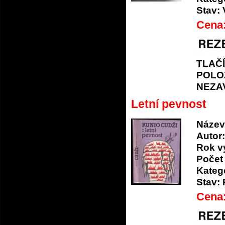
Stav:
Cena
TLAČ
POLO
NEZA
Letní pevnost
Název
Autor:
Rok v
Počet 
Katego
Stav:
Cena