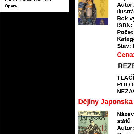
Autor:
Opera
Ilustrá
Rok v
ISBN:
Počet 
Katego
Stav:
Cena
TLAČ
POLO
NEZA
Dějiny Japonska
Název
států
Autor: