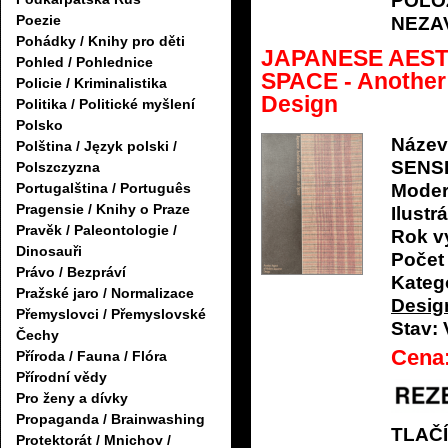
POLO
Poezie
NEZA
Pohádky / Knihy pro děti
JAPANESE AEST
Pohled / Pohlednice
SPACE - Another
Policie / Kriminalistika
Design
Politika / Politické myšlení
Polsko
Název
Polština / Język polski /
SENSE
Polszczyzna
Moder
Portugalština / Português
Pragensie / Knihy o Praze
Ilustrá
Pravěk / Paleontologie /
Rok v
Dinosauři
Počet 
Právo / Bezpráví
Katego
Pražské jaro / Normalizace
Desig
Přemyslovci / Přemyslovské
Stav:
Čechy
Cena
Příroda / Fauna / Flóra
Přírodní vědy
Pro ženy a dívky
Propaganda / Brainwashing
TLAČ
Protektorát / Mnichov /