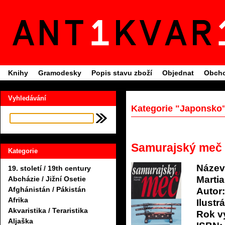
Knihy
Gramodesky
Popis stavu zboží
Objednat
Obcho
Vyhledávání
Kategorie "Japonsko
Samurajský meč
Kategorie
Název
19. století / 19th century
Martia
Abcházie / Jižní Osetie
Afghánistán / Pákistán
Autor:
Afrika
Ilustrá
Akvaristika / Teraristika
Rok v
Aljaška