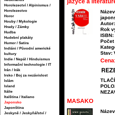
jazyce a literatuř
Horolezectví / Alpinismus /
Horolezectvo
Název
Horor
japons
Houby / Mykologie
Autor:
Hrady / Zámky
Rok v
Hudba
ISBN:
Hudební plakáty
Počet 
Humor / Satira
Katego
Indiáni / Původní americké
Stav:
kultury
Indie / Nepál / Hinduismus
Cena
Informační technologie / IT
Irán / Irák
Irsko / Boj za nezávislost
TLAČ
Islám
POLO
Island
NEZA
Itálie
Italština / Italiano
MASAKO
Japonsko
Japonština
Název
Jeskyně / Jeskyňářství /