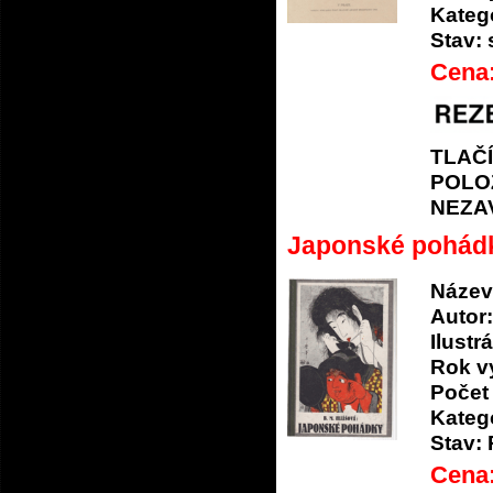
Katego
Stav:
Cena
TLAČ
POLO
NEZA
Japonské pohád
Název
Autor:
Ilustrá
Rok v
Počet 
Katego
Stav:
Cena