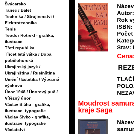
Švýcarsko
Název
Tanec / Balet
Autor:
Technika / Strojírenství /
Rok v
Elektrotechnika
ISBN:
Tenis
Počet 
Teodor Rotrekl - grafika,
Katego
ilustrace
Stav:
Třetí republika
Třicetiletá válka / Doba
Cena
pobělohorská
Ukrajinský jazyk /
Ukrajinština / Rusínština
TLAČ
Umění / Estetika / Výtvarná
POLO
výchova
Únor 1948 / Únorový puč /
NEZA
Vítězný únor
Moudrost samuraj
Václav Bláha - grafika,
kraje Saga
ilustrace, typografie
Václav Sivko - grafika,
Název
ilustrace, typografie
samur
Včelařství