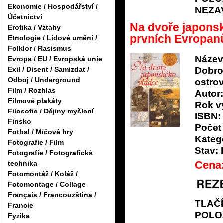
Ekonomie / Hospodářství /
NEZA
Účetnictví
Na dvoře japons
Erotika / Vztahy
prvních Evropanů 
Etnologie / Lidové umění /
Folklor / Rasismus
Název
Evropa / EU / Evropská unie
Exil / Disent / Samizdat /
Dobro
Odboj / Underground
ostrov
Film / Rozhlas
Autor:
Filmové plakáty
Rok v
Filosofie / Dějiny myšlení
ISBN:
Finsko
Počet 
Fotbal / Míčové hry
Katego
Fotografie / Film
Stav:
Fotografie / Fotografická
Cena
technika
Fotomontáž / Koláž /
Fotomontage / Collage
Français / Francouzština /
TLAČ
Francie
POLO
Fyzika