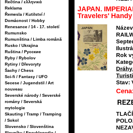
Řečtina / ελληνικά
JAPAN. IMPERI
Reklama
Travelers' Handy
Řemesla / Kutilství /
Domácnost / Hobby
Renesance / 14 - 17. století
Název
Rumunsko
RAILW
Rumunština / Limba română
Septe
Rusko / Ukrajina
Ilustrá
Ruština / Русские
Rok v
Ryby / Rybolov
Katego
Rytiny / Dřevoryty
Dráhy
Šachy / Chess
Turist
Sci-fi / Fantasy / UFO
Stav:
Secese / Jugendstil / Art
nouveau
Cena
Severské národy / Severské
romány / Severská
mytologie
TLAČ
Skauting / Tramp / Tramping
POLO
/ Sokol
Slovensko / Slovenština
NEZA
Slovníky / Encyklopedie /