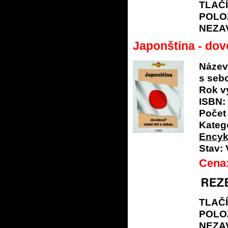
TLAČ
POLO
NEZA
Japonština - do
Název
s seb
Rok v
ISBN:
Počet 
Katego
Encyk
Stav:
Cena
TLAČ
POLO
NEZA