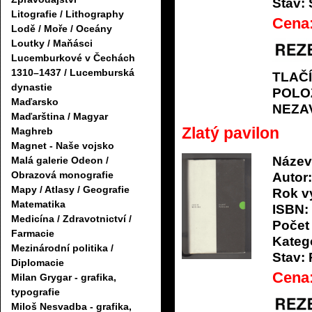
Stav:
Litografie / Lithography
Cena
Lodě / Moře / Oceány
Loutky / Maňásci
Lucemburkové v Čechách
1310–1437 / Lucemburská
TLAČ
dynastie
POLO
Maďarsko
NEZA
Maďarština / Magyar
Zlatý pavilon
Maghreb
Magnet - Naše vojsko
Název
Malá galerie Odeon /
Obrazová monografie
Autor:
Mapy / Atlasy / Geografie
Rok v
Matematika
ISBN:
Medicína / Zdravotnictví /
Počet 
Farmacie
Katego
Mezinárodní politika /
Stav:
Diplomacie
Cena
Milan Grygar - grafika,
typografie
Miloš Nesvadba - grafika,