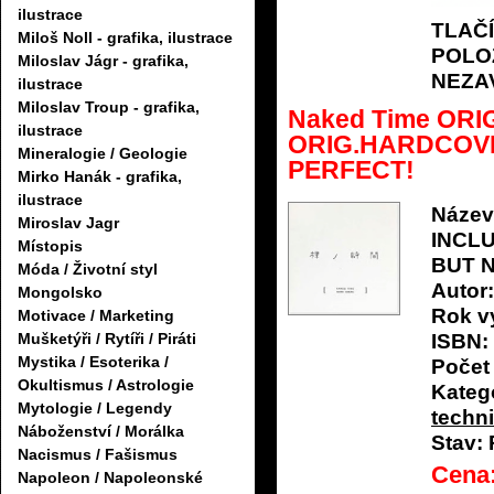
ilustrace
TLAČ
Miloš Noll - grafika, ilustrace
POLO
Miloslav Jágr - grafika,
NEZA
ilustrace
Miloslav Troup - grafika,
Naked Time ORI
ilustrace
ORIG.HARDCOVE
Mineralogie / Geologie
PERFECT!
Mirko Hanák - grafika,
ilustrace
Název
Miroslav Jagr
INCLU
Místopis
BUT 
Móda / Životní styl
Autor:
Mongolsko
Rok v
Motivace / Marketing
Mušketýři / Rytíři / Piráti
ISBN:
Mystika / Esoterika /
Počet 
Okultismus / Astrologie
Katego
Mytologie / Legendy
techn
Náboženství / Morálka
Stav:
Nacismus / Fašismus
Cena
Napoleon / Napoleonské