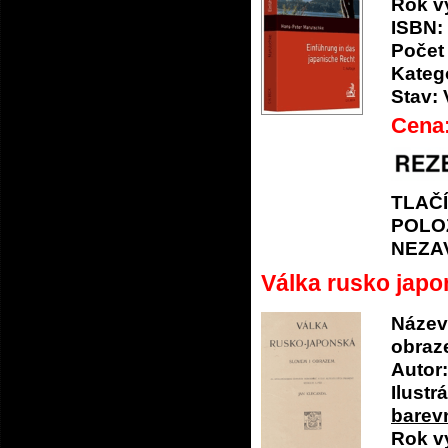
Rok v
ISBN:
Počet 
Katego
Stav:
Cena
TLAČ
POLO
NEZA
Válka rusko japon
Název
obrazem
Autor:
Ilustrá
barevn
Rok v