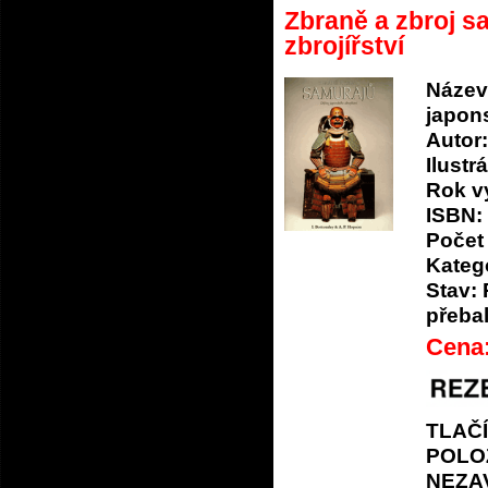
Zbraně a zbroj s
zbrojířství
Název
japons
Autor:
Ilustrá
Rok v
ISBN:
Počet 
Katego
Stav:
přeba
Cena
TLAČ
POLO
NEZA