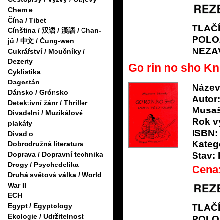
Chemie
Čína / Tibet
TLAČ
Čínština / 汉语 / 漢語 / Chan-
POLO
jü / 中文 / Čung-wen
NEZA
Cukrářství / Moučníky /
Dezerty
Go rin no sho Kn
Cyklistika
Dagestán
Název
Dánsko / Grónsko
Autor:
Detektivní žánr / Thriller
Musaš
Divadelní / Muzikálové
Rok v
plakáty
ISBN:
Divadlo
Katego
Dobrodružná literatura
Stav:
Doprava / Dopravní technika
Drogy / Psychedelika
Cena
Druhá světová válka / World
War II
ECH
Egypt / Egyptology
TLAČ
Ekologie / Udržitelnost
POLO