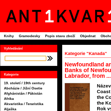
Knihy
Gramodesky
Popis stavu zboží
Objednat
Obcho
Vyhledávání
Kategorie "Kanada"
Newfoundland an
Banks of Newfou
Labrador, from ...
Kategorie
19. století / 19th century
Název
Abcházie / Jižní Osetie
Coast
Afghánistán / Pákistán
the Co
Afrika
the Ko
Akvaristika / Teraristika
Rok v
Aljaška