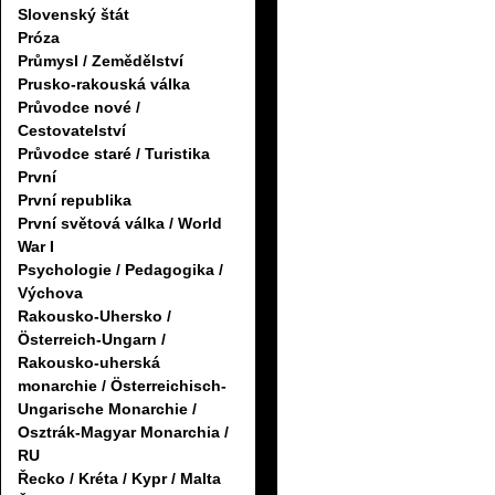
Slovenský štát
Próza
Průmysl / Zemědělství
Prusko-rakouská válka
Průvodce nové /
Cestovatelství
Průvodce staré / Turistika
První
První republika
První světová válka / World
War I
Psychologie / Pedagogika /
Výchova
Rakousko-Uhersko /
Österreich-Ungarn /
Rakousko-uherská
monarchie / Österreichisch-
Ungarische Monarchie /
Osztrák-Magyar Monarchia /
RU
Řecko / Kréta / Kypr / Malta