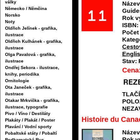
války
Název
Německo / Němčina
Guide
Norsko
Rok v
Noty
ISBN:
Oldřich Jelínek - grafika,
Počet 
ilustrace
Katego
Oldřich Kulhánek - grafika,
Cestov
ilustrace
Engli
Olga Pavalová - grafika,
Stav:
ilustrace
Ondřej Sekora - ilustrace,
Cena
knihy, periodika
Ornitologie
Ota Janeček - grafika,
TLAČ
ilustrace
Otakar Mrkvička - grafika,
POLO
ilustrace, typografie
NEZA
Pivo / Víno / Destiláty
Histoire du Cana
Plakáty / Plakát / Poster
Plavání / Vodní sporty
Název
Pobaltské státy / Pobaltí
Rok v
Podkarpatská Rus