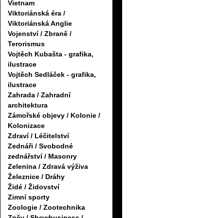
Vietnam
Viktoriánská éra /
Viktoriánská Anglie
Vojenství / Zbraně /
Terorismus
Vojtěch Kubašta - grafika,
ilustrace
Vojtěch Sedláček - grafika,
ilustrace
Zahrada / Zahradní
architektura
Zámořské objevy / Kolonie /
Kolonizace
Zdraví / Léčitelství
Zednáři / Svobodné
zednářství / Masonry
Zelenina / Zdravá výživa
Železnice / Dráhy
Židé / Židovství
Zimní sporty
Zoologie / Zootechnika
Zpěv / Showbusiness /