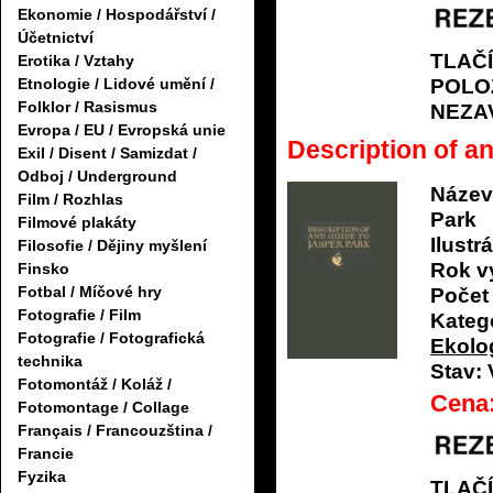
Ekonomie / Hospodářství /
Účetnictví
TLAČ
Erotika / Vztahy
POLO
Etnologie / Lidové umění /
Folklor / Rasismus
NEZA
Evropa / EU / Evropská unie
Description of a
Exil / Disent / Samizdat /
Odboj / Underground
Název
Film / Rozhlas
Park
Filmové plakáty
Ilustrá
Filosofie / Dějiny myšlení
Rok v
Finsko
Fotbal / Míčové hry
Počet 
Fotografie / Film
Katego
Fotografie / Fotografická
Ekolog
technika
Stav:
Fotomontáž / Koláž /
Cena
Fotomontage / Collage
Français / Francouzština /
Francie
Fyzika
TLAČ