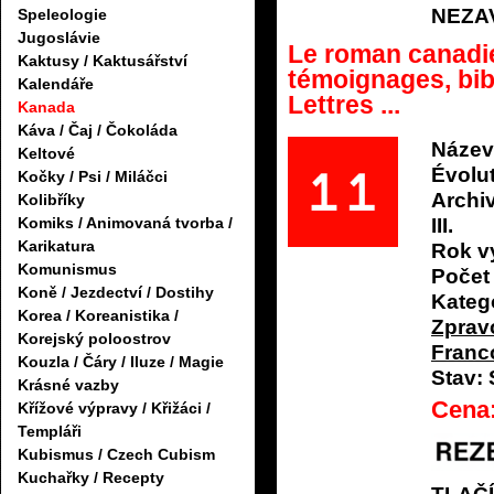
NEZA
Speleologie
Jugoslávie
Le roman canadie
Kaktusy / Kaktusářství
témoignages, bib
Kalendáře
Lettres ...
Kanada
Káva / Čaj / Čokoláda
Název
Keltové
Évolut
Kočky / Psi / Miláčci
Archi
Kolibříky
Komiks / Animovaná tvorba /
III.
Karikatura
Rok v
Komunismus
Počet 
Koně / Jezdectví / Dostihy
Katego
Korea / Koreanistika /
Zprav
Korejský poloostrov
Franco
Kouzla / Čáry / Iluze / Magie
Stav:
Krásné vazby
Cena
Křížové výpravy / Křižáci /
Templáři
Kubismus / Czech Cubism
Kuchařky / Recepty