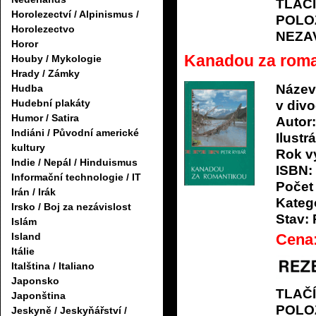
TLAČ
Horolezectví / Alpinismus /
POLO
Horolezectvo
NEZA
Horor
Kanadou za roman
Houby / Mykologie
Hrady / Zámky
Název
Hudba
Hudební plakáty
v divo
Humor / Satira
Autor:
Indiáni / Původní americké
Ilustrá
kultury
Rok v
Indie / Nepál / Hinduismus
ISBN:
Informační technologie / IT
Počet 
Irán / Irák
Katego
Irsko / Boj za nezávislost
Stav:
Islám
Cena
Island
Itálie
Italština / Italiano
Japonsko
TLAČ
Japonština
POLO
Jeskyně / Jeskyňářství /