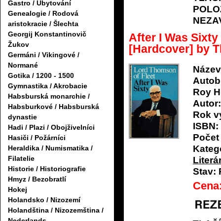
Gastro / Ubytování
POLO
Genealogie / Rodová
NEZA
aristokracie / Šlechta
Georgij Konstantinovič
After I Was Sixt
Žukov
[Hardcover] by 
Germáni / Vikingové /
Normané
Název
Gotika / 1200 - 1500
Autob
Gymnastika / Akrobacie
Roy H
Habsburská monarchie /
Autor:
Habsburkové / Habsburská
Rok v
dynastie
ISBN:
Hadi / Plazi / Obojživelníci
Počet 
Hasiči / Požárníci
Katego
Heraldika / Numismatika /
Filatelie
Literá
Historie / Historiografie
Stav:
Hmyz / Bezobratlí
Cena
Hokej
Holandsko / Nizozemí
Holandština / Nizozemština /
Nederlands