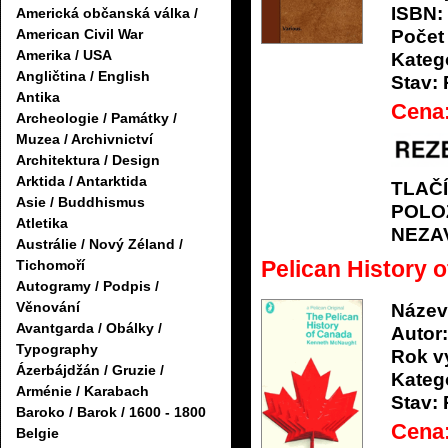
ISBN:
Americká občanská válka /
American Civil War
Počet 
Amerika / USA
Katego
Angličtina / English
Stav:
Antika
Cena
Archeologie / Památky /
Muzea / Archivnictví
Architektura / Design
Arktida / Antarktida
TLAČ
Asie / Buddhismus
POLO
Atletika
NEZA
Austrálie / Nový Zéland /
Pelican History 
Tichomoří
Autogramy / Podpis /
Věnování
Název
Avantgarda / Obálky /
Autor:
Typography
Rok v
Ázerbájdžán / Gruzie /
Katego
Arménie / Karabach
Stav:
Baroko / Barok / 1600 - 1800
Cena
Belgie