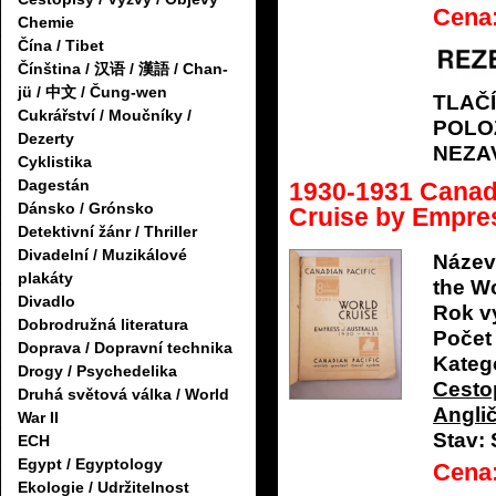
Cena
Chemie
Čína / Tibet
Čínština / 汉语 / 漢語 / Chan-
jü / 中文 / Čung-wen
TLAČ
Cukrářství / Moučníky /
POLO
Dezerty
NEZA
Cyklistika
Dagestán
1930-1931 Canad
Dánsko / Grónsko
Cruise by Empres
Detektivní žánr / Thriller
Divadelní / Muzikálové
Název
plakáty
the Wo
Divadlo
Rok v
Dobrodružná literatura
Počet 
Doprava / Dopravní technika
Katego
Drogy / Psychedelika
Cestop
Druhá světová válka / World
Anglič
War II
Stav:
ECH
Egypt / Egyptology
Cena
Ekologie / Udržitelnost