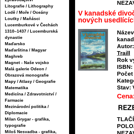
NEZA
Litografie / Lithography
V kanadské divoč
Lodě / Moře / Oceány
Loutky / Maňásci
nových usedlící
Lucemburkové v Čechách
1310–1437 / Lucemburská
Název
dynastie
kanad
Maďarsko
Autor:
Maďarština / Magyar
Traill
Maghreb
Rok v
Magnet - Naše vojsko
ISBN:
Malá galerie Odeon /
Počet 
Obrazová monografie
Katego
Mapy / Atlasy / Geografie
Stav:
Matematika
Medicína / Zdravotnictví /
Cena
Farmacie
Mezinárodní politika /
Diplomacie
TLAČ
Milan Grygar - grafika,
POLO
typografie
Miloš Nesvadba - grafika,
NEZA