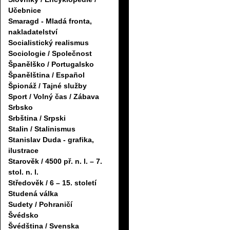
Učebnice
Smaragd - Mladá fronta,
nakladatelství
Socialistický realismus
Sociologie / Společnost
Španělško / Portugalsko
Španělština / Español
Špionáž / Tajné služby
Sport / Volný čas / Zábava
Srbsko
Srbština / Srpski
Stalin / Stalinismus
Stanislav Duda - grafika,
ilustrace
Starověk / 4500 př. n. l. – 7.
stol. n. l.
Středověk / 6 – 15. století
Studená válka
Sudety / Pohraničí
Švédsko
Švédština / Svenska