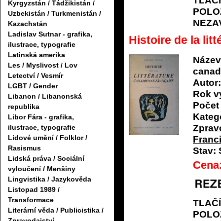
TLAČ
Kyrgyzstán / Tádžikistán /
POLO
Uzbekistán / Turkmenistán /
NEZA
Kazachstán
Ladislav Sutnar - grafika,
Histoire de la li
ilustrace, typografie
Latinská amerika
Název
Les / Myslivost / Lov
canad
Letectví / Vesmír
Autor:
LGBT / Gender
Rok v
Libanon / Libanonská
Počet 
republika
Katego
Libor Fára - grafika,
Zprav
ilustrace, typografie
Lidové umění / Folklor /
Franc
Rasismus
Stav:
Lidská práva / Sociální
Cena
vyloučení / Menšiny
Lingvistika / Jazykověda
Listopad 1989 /
Transformace
TLAČ
Literární věda / Publicistika /
POLO
Zpravodajství