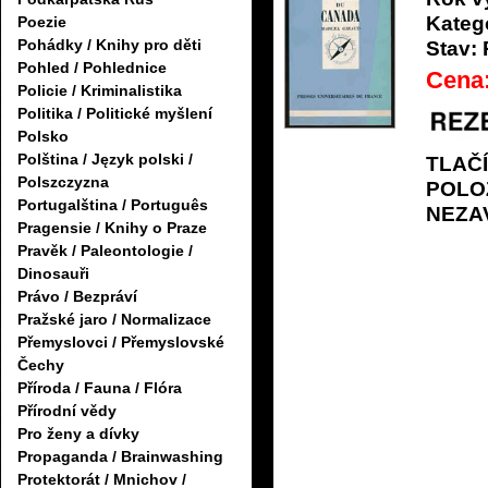
Katego
Poezie
Pohádky / Knihy pro děti
Stav:
Pohled / Pohlednice
Cena
Policie / Kriminalistika
Politika / Politické myšlení
Polsko
Polština / Język polski /
TLAČ
Polszczyzna
POLO
Portugalština / Português
NEZA
Pragensie / Knihy o Praze
Pravěk / Paleontologie /
Dinosauři
Právo / Bezpráví
Pražské jaro / Normalizace
Přemyslovci / Přemyslovské
Čechy
Příroda / Fauna / Flóra
Přírodní vědy
Pro ženy a dívky
Propaganda / Brainwashing
Protektorát / Mnichov /