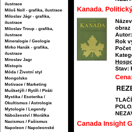
ilustrace
Kanada. Politic
Miloš Noll - grafika, ilustrace
Miloslav Jágr - grafika,
Název
ilustrace
obraz
Miloslav Troup - grafika,
Autor:
ilustrace
Rok v
Mineralogie / Geologie
Mirko Hanák - grafika,
Počet 
ilustrace
Katego
Miroslav Jagr
Hospod
Místopis
Stav:
Móda / Životní styl
Cena
Mongolsko
Motivace / Marketing
Mušketýři / Rytíři / Piráti
Mystika / Esoterika /
TLAČ
Okultismus / Astrologie
POLO
Mytologie / Legendy
NEZA
Náboženství / Morálka
Nacismus / Fašismus
Canada Insight G
Napoleon / Napoleonské