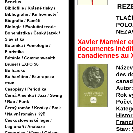
Benelux
Bibliofilie / Krásné tisky /
Bibliografie / Knihovnictví
TLAČ
Biografie / Paměti
POLO
Biologie / Evoluční teorie
NEZA
Bohemistika / Český jazyk /
Slavistika
Xavier Marmier e
Botanika / Pomologie /
documents inédit
Floristika
canadiennes au XI
Británie / Commonwealth
Brusel / EXPO 58
Název
Bulharsko
des do
Bulharština / Български
canad
език
Autor:
Časopisy / Periodika
Rok v
Černá Amerika / Jazz / Swing
Počet 
/ Rap / Funk
Katego
Černý román / Krváky / Brak
/ Naivní román / Kýč
Histor
Československé legie /
Franc
Legionáři / Anabáze
Stav:
Cestopisy / Výzvy / Objevy