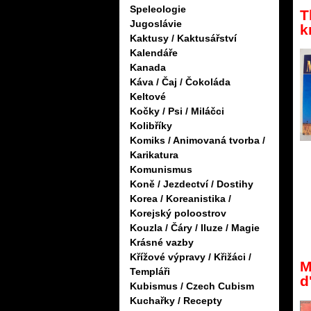
Speleologie
T
Jugoslávie
k
Kaktusy / Kaktusářství
Kalendáře
Kanada
Káva / Čaj / Čokoláda
Keltové
Kočky / Psi / Miláčci
Kolibříky
Komiks / Animovaná tvorba /
Karikatura
Komunismus
Koně / Jezdectví / Dostihy
Korea / Koreanistika /
Korejský poloostrov
Kouzla / Čáry / Iluze / Magie
Krásné vazby
Křížové výpravy / Křižáci /
M
Templáři
d
Kubismus / Czech Cubism
Kuchařky / Recepty