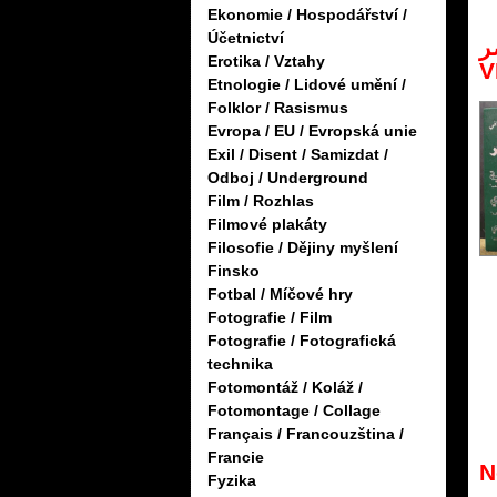
Ekonomie / Hospodářství /
Účetnictví
لأخضر
Erotika / Vztahy
V
Etnologie / Lidové umění /
Folklor / Rasismus
Evropa / EU / Evropská unie
Exil / Disent / Samizdat /
Odboj / Underground
Film / Rozhlas
Filmové plakáty
Filosofie / Dějiny myšlení
Finsko
Fotbal / Míčové hry
Fotografie / Film
Fotografie / Fotografická
technika
Fotomontáž / Koláž /
Fotomontage / Collage
Français / Francouzština /
Francie
N
Fyzika