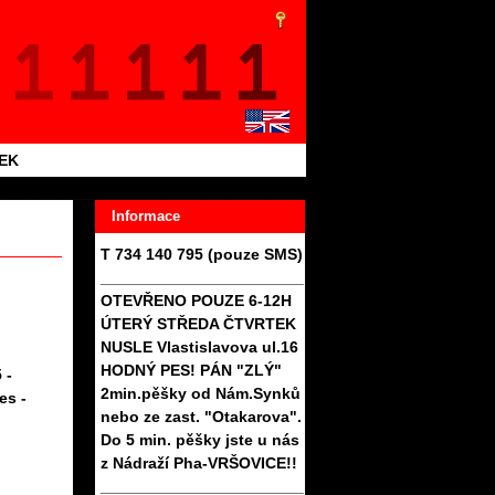
TEK
Informace
T 734 140 795 (pouze SMS)
_______________________
OTEVŘENO POUZE 6-12H
ÚTERÝ STŘEDA ČTVRTEK
NUSLE Vlastislavova ul.16
HODNÝ PES! PÁN "ZLÝ"
 -
2min.pěšky od Nám.Synků
es -
nebo ze zast. "Otakarova".
Do 5 min. pěšky jste u nás
z Nádraží Pha-VRŠOVICE!!
_______________________