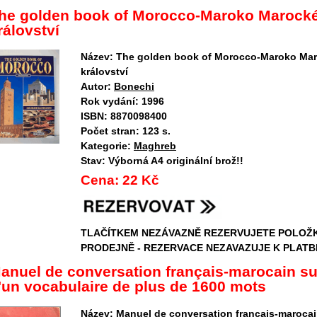
he golden book of Morocco-Maroko Marock
rálovství
Název:
The golden book of Morocco-Maroko Ma
království
Autor:
Bonechi
Rok vydání:
1996
ISBN:
8870098400
Počet stran:
123 s.
Kategorie:
Maghreb
Stav:
Výborná A4 originální brož!!
Cena:
22 Kč
TLAČÍTKEM NEZÁVAZNĚ REZERVUJETE POLOŽ
PRODEJNĚ - REZERVACE NEZAVAZUJE K PLATB
anuel de conversation français-marocain su
'un vocabulaire de plus de 1600 mots
Název:
Manuel de conversation français-marocai