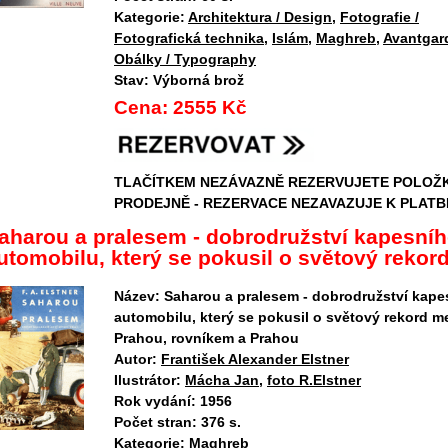
Kategorie:
Architektura / Design
,
Fotografie /
Fotografická technika
,
Islám
,
Maghreb
,
Avantgard
Obálky / Typography
Stav:
Výborná brož
Cena:
2555 Kč
TLAČÍTKEM NEZÁVAZNĚ REZERVUJETE POLOŽ
PRODEJNĚ - REZERVACE NEZAVAZUJE K PLATB
aharou a pralesem - dobrodružství kapesní
utomobilu, který se pokusil o světový rekord 
Název:
Saharou a pralesem - dobrodružství kape
automobilu, který se pokusil o světový rekord m
Prahou, rovníkem a Prahou
Autor:
František Alexander Elstner
Ilustrátor:
Mácha Jan
,
foto R.Elstner
Rok vydání:
1956
Počet stran:
376 s.
Kategorie:
Maghreb