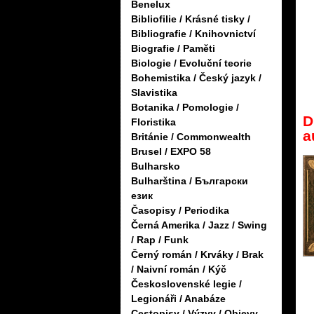
Benelux
Bibliofilie / Krásné tisky /
Bibliografie / Knihovnictví
Biografie / Paměti
Biologie / Evoluční teorie
Bohemistika / Český jazyk /
Slavistika
Botanika / Pomologie /
D
Floristika
a
Británie / Commonwealth
Brusel / EXPO 58
Bulharsko
Bulharština / Български
език
Časopisy / Periodika
Černá Amerika / Jazz / Swing
/ Rap / Funk
Černý román / Krváky / Brak
/ Naivní román / Kýč
Československé legie /
Legionáři / Anabáze
Cestopisy / Výzvy / Objevy