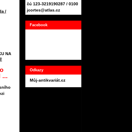
čú 123-3219190287 / 0100
jcortes@atlas.cz
a /
Facebook
KU NA
Ě
ho
Odkazy
...
Můj-antikvariát.cz
sního
ezi