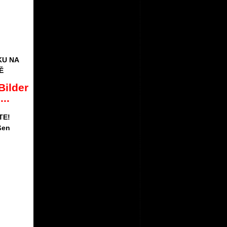
KU NA
Ě
ilder
..
TE!
ßen