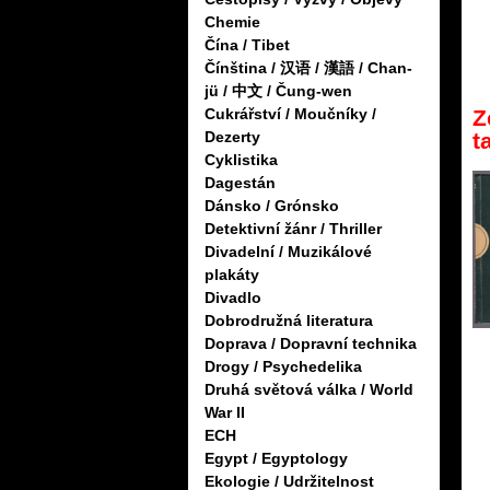
Chemie
Čína / Tibet
Čínština / 汉语 / 漢語 / Chan-
jü / 中文 / Čung-wen
Z
Cukrářství / Moučníky /
t
Dezerty
Cyklistika
Dagestán
Dánsko / Grónsko
Detektivní žánr / Thriller
Divadelní / Muzikálové
plakáty
Divadlo
Dobrodružná literatura
Doprava / Dopravní technika
Drogy / Psychedelika
Druhá světová válka / World
War II
ECH
Egypt / Egyptology
Ekologie / Udržitelnost