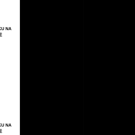
KU NA
Ě
KU NA
Ě