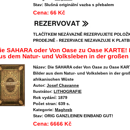
Stav:
Slušná originální vazba s přebalem
Cena:
66 Kč
TLAČÍTKEM NEZÁVAZNĚ REZERVUJETE POLOŽ
PRODEJNĚ - REZERVACE NEZAVAZUJE K PLATB
ie SAHARA oder Von Oase zu Oase KARTE! B
us dem Natur- und Volksleben in der großen .
Název:
Die SAHARA oder Von Oase zu Oase KAR
Bilder aus dem Natur- und Volksleben in der gro
afrikanischen Wüste
Autor:
Josef Chavanne
Ilustrátor:
LITHOGRAFIE
Rok vydání:
1879
Počet stran:
639 s.
Kategorie:
Maghreb
Stav:
ORIG GANZLEINEN EINBAND GUT!
Cena:
6666 Kč