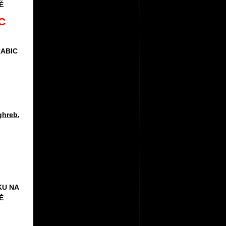
Ě
ghreb
,
KU NA
Ě