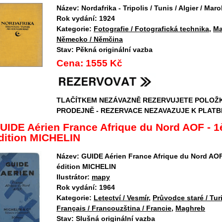
Název:
Nordafrika - Tripolis / Tunis / Algier / Mar
Rok vydání:
1924
Kategorie:
Fotografie / Fotografická technika
,
Ma
Německo / Němčina
Stav:
Pěkná originální vazba
Cena:
1555 Kč
TLAČÍTKEM NEZÁVAZNĚ REZERVUJETE POLOŽ
PRODEJNĚ - REZERVACE NEZAVAZUJE K PLATB
UIDE Aérien France Afrique du Nord AOF - 1
dition MICHELIN
Název:
GUIDE Aérien France Afrique du Nord AOF
édition MICHELIN
Ilustrátor:
mapy
Rok vydání:
1964
Kategorie:
Letectví / Vesmír
,
Průvodce staré / Tur
Français / Francouzština / Francie
,
Maghreb
Stav:
Slušná originální vazba