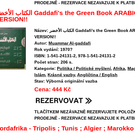
PRODEJNĚ - REZERVACE NEZAVAZUJE K PLATB
الكتاب ا Gaddafi's the Green Book ARABIC
ERSION!!
Název:
الكتاب الأخضر Gaddafi's the Green Book ARABIC
VERSION!!
Autor:
Muammar Al-gaddafi
Rok vydání:
1970?
ISBN:
1-541-24131-2, 978-1-541-24131-2
Počet stran:
206 s.
Kategorie:
Politika / Politické myšlení
,
Afrika
,
Ma
Islám
,
Krásné vazby
,
Angličtina / English
Stav:
Výborná originální vazba
Cena:
444 Kč
TLAČÍTKEM NEZÁVAZNĚ REZERVUJETE POLOŽ
PRODEJNĚ - REZERVACE NEZAVAZUJE K PLATB
ordafrika - Tripolis ; Tunis ; Algier ; Marokko