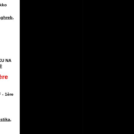
okko
ghreb
,
KU NA
Ě
ère
 - 1ère
istika
,