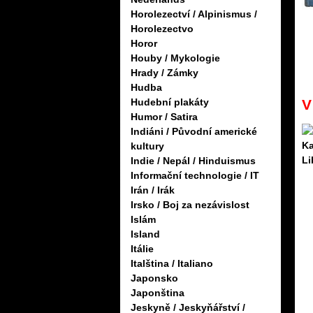
Horolezectví / Alpinismus /
Horolezectvo
Horor
Houby / Mykologie
Hrady / Zámky
Hudba
V
Hudební plakáty
Humor / Satira
Indiáni / Původní americké
kultury
Indie / Nepál / Hinduismus
Informační technologie / IT
Irán / Irák
Irsko / Boj za nezávislost
Islám
Island
Itálie
Italština / Italiano
Japonsko
Japonština
Jeskyně / Jeskyňářství /