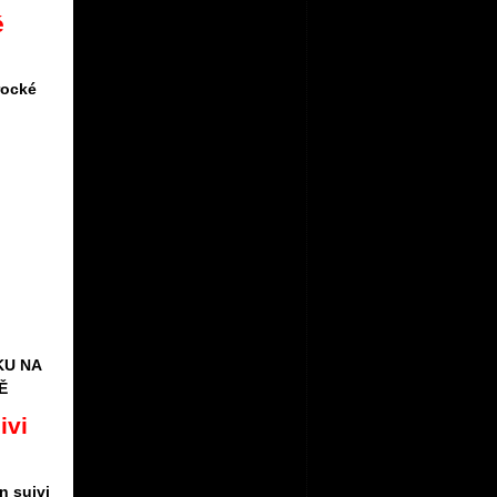
é
rocké
KU NA
Ě
ivi
n suivi