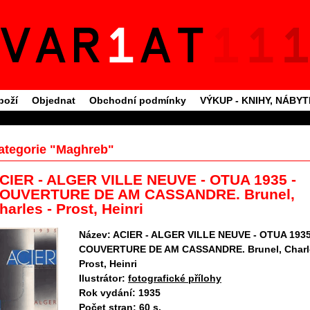
boží
Objednat
Obchodní podmínky
VÝKUP - KNIHY, NÁBY
ategorie "Maghreb"
CIER - ALGER VILLE NEUVE - OTUA 1935 -
OUVERTURE DE AM CASSANDRE. Brunel,
harles - Prost, Heinri
Název:
ACIER - ALGER VILLE NEUVE - OTUA 1935
COUVERTURE DE AM CASSANDRE. Brunel, Charl
Prost, Heinri
Ilustrátor:
fotografické přílohy
Rok vydání:
1935
Počet stran:
60 s.