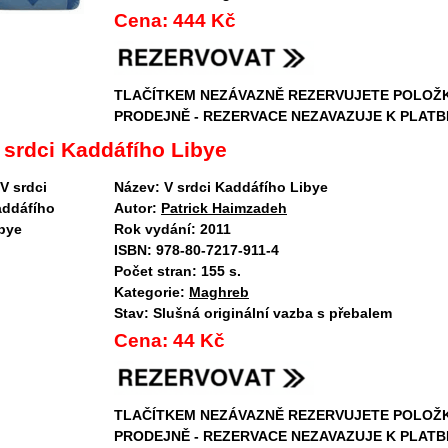
Cena:
444 Kč
TLAČÍTKEM NEZÁVAZNĚ REZERVUJETE POLOŽ
PRODEJNĚ - REZERVACE NEZAVAZUJE K PLATB
 srdci Kaddáfího Libye
Název:
V srdci Kaddáfího Libye
Autor:
Patrick Haimzadeh
Rok vydání:
2011
ISBN:
978-80-7217-911-4
Počet stran:
155 s.
Kategorie:
Maghreb
Stav:
Slušná originální vazba s přebalem
Cena:
44 Kč
TLAČÍTKEM NEZÁVAZNĚ REZERVUJETE POLOŽ
PRODEJNĚ - REZERVACE NEZAVAZUJE K PLATB