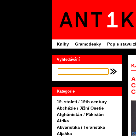
Knihy
Gramodesky
Popis stavu z
Vyhledávání
K
A
C
C
Kategorie
19. století / 19th century
Abcházie / Jižní Osetie
Afghánistán / Pákistán
Afrika
Akvaristika / Teraristika
Aljaška