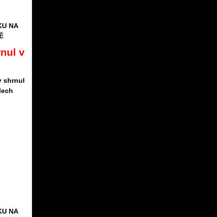
KU NA
Ě
rnul v
y shrnul
lech
KU NA