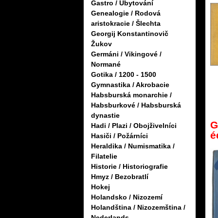
Gastro / Ubytování
Genealogie / Rodová
aristokracie / Šlechta
Georgij Konstantinovič
Žukov
Germáni / Vikingové /
Normané
Gotika / 1200 - 1500
Gymnastika / Akrobacie
Habsburská monarchie /
Habsburkové / Habsburská
dynastie
G
Hadi / Plazi / Obojživelníci
é
Hasiči / Požárníci
Heraldika / Numismatika /
Filatelie
Historie / Historiografie
Hmyz / Bezobratlí
Hokej
Holandsko / Nizozemí
Holandština / Nizozemština /
Nederlands