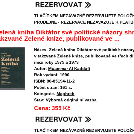
TLAČÍTKEM NEZÁVAZNĚ REZERVUJETE POLOŽ
PRODEJNĚ - REZERVACE NEZAVAZUJE K PLATB
elená kniha Diktátor své politické názory sh
akzvané Zelené knize, publikované ve ...
Název:
Zelená kniha Diktátor své politické názor
v takzvané Zelené knize, publikované ve třech dí
mezi roky 1975 a 1979
Autor:
Muammar Al Kaddáfí
Rok vydání:
1990
ISBN:
80-85194-11-2
Počet stran:
161 s.
Kategorie:
Maghreb
Stav:
Výborná originální vazba
Cena:
355 Kč
TLAČÍTKEM NEZÁVAZNĚ REZERVUJETE POLOŽ