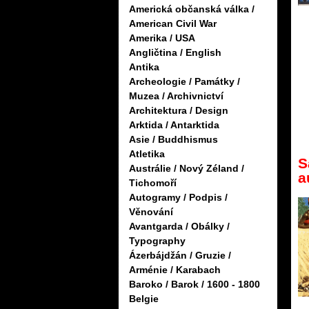
Americká občanská válka /
American Civil War
Amerika / USA
Angličtina / English
Antika
Archeologie / Památky /
Muzea / Archivnictví
Architektura / Design
Arktida / Antarktida
Asie / Buddhismus
Atletika
S
Austrálie / Nový Zéland /
a
Tichomoří
Autogramy / Podpis /
Věnování
Avantgarda / Obálky /
Typography
Ázerbájdžán / Gruzie /
Arménie / Karabach
Baroko / Barok / 1600 - 1800
Belgie